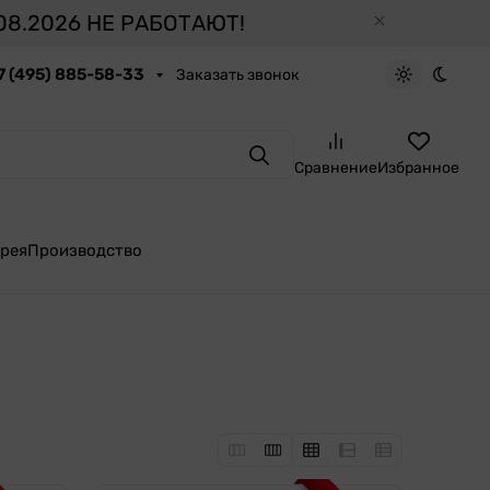
8.2026 НЕ РАБОТАЮТ!
7 (495) 885-58-33
Заказать звонок
Светлая те
Темна
Поиск
Сравнение
Избранное
рея
Производство