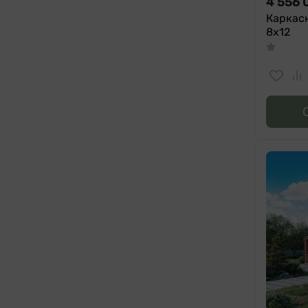
4 556 
Каркас
8х12