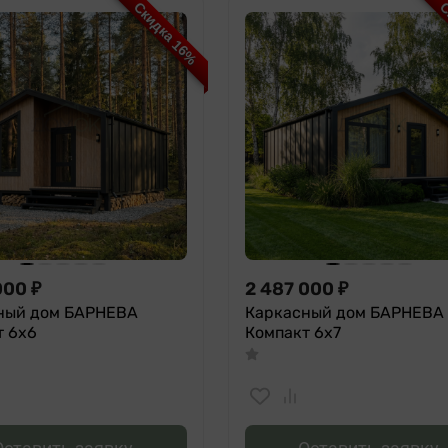
Скидка 16%
С
000
₽
2 487 000
₽
ный дом БАРНЕВА
Каркасный дом БАРНЕВА
т 6х6
Компакт 6х7