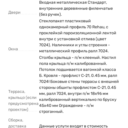
Входная металлическая Стандарт,
внутренние деревянные филенчатые
Двери
(без ручек).
Стеклопакет пластиковый
однокамерный профиль 70 Rehau, с
проклейкой пароизоляционной лентой
внутри с установкой отлива (цвет
7024). Наличники и углы строения -
Окна
металлический профиль ралл 7024.
Столбы крыльца - п/м клееный. Настил
пола крыльца п/м калиброванный.
Потолок подшивается вагонкой класса
Б. Кровля - профлист С-21, 0.45 мм, ралл
7024! Боковые стены террасы с внешней
стороны обшиты профлистом С-21, 0.45
Терраса,
мм, ралл 7024, внутри п/м 18х96 мм
крыльцо (если
калиброванный вертикально по бруску
предусмотрена
45х40 мм Ограждение - п/м
проектом)
строганный.
Сборка,
доставка
Данные услуги входят в стоимость