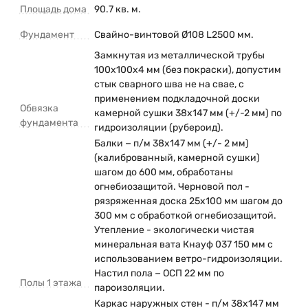
Площадь дома
90.7 кв. м.
Фундамент
Свайно-винтовой Ø108 L2500 мм.
Замкнутая из металлической трубы
100х100х4 мм (без покраски), допустим
стык сварного шва не на свае, с
применением подкладочной доски
Обвязка
камерной сушки 38х147 мм (+/-2 мм) по
фундамента
гидроизоляции (рубероид).
Балки − п/м 38х147 мм (+/- 2 мм)
(калиброванный, камерной сушки)
шагом до 600 мм, обработаны
огнебиозащитой. Черновой пол -
рязряженная доска 25х100 мм шагом до
300 мм с обработкой огнебиозащитой.
Утепление - экологически чистая
минеральная вата Кнауф 037 150 мм с
использованием ветро-гидроизоляции.
Настил пола − ОСП 22 мм по
Полы 1 этажа
пароизоляции.
Каркас наружных стен - п/м 38х147 мм