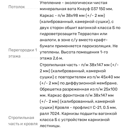
Утепление - экологически чистая
Потолок
минеральная вата Кнауф 037 150 мм.
Каркас - п/м 38х98 мм (+/- 2 мм)
(калиброванный, камерной сушки), с
двух сторон обшит вагонкой класса Б по
гидроветрозащите Терраспан или
аналоги, в зоне с/у вместо крафт-
бумаги применяется пароизоляция. Не
Перегородки 1
утеплены. Высота помещения 1-го
этажа
этажа 2,6 м.
Стропильная часть - п/м 38х147 мм (+/-
2 мм) (калиброванный, камерной
сушки) с повторителем из п/м 45х40 мм
(+/- 2 мм) по диффузионной мембране.
Обрешетка разреженная из п/м 25х100
мм. Каркас фронтонов п/м 38х147 мм
(+/- 2 мм) (калиброванный, камерной
сушки) Кровля - профлист С-21, 0.5 мм,
ралл 7024. Карнизы подшиты вагонкой
Стропильная
класса Б с устройством карнизной
часть и кровля
лестницы.