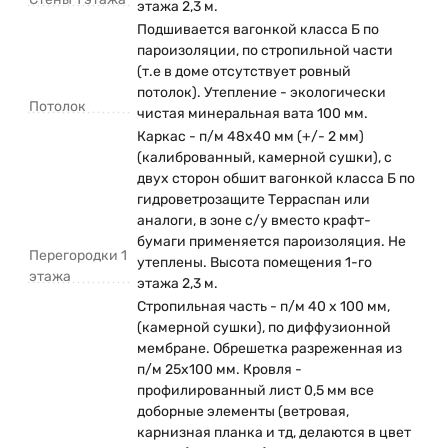
этажа 2,3 м.
Подшивается вагонкой класса Б по
пароизоляции, по стропильной части
(т.е в доме отсутствует ровный
потолок). Утепление - экологически
Потолок
чистая минеральная вата 100 мм.
Каркас - п/м 48х40 мм (+/- 2 мм)
(калиброванный, камерной сушки), с
двух сторон обшит вагонкой класса Б по
гидроветрозащите Терраспан или
аналоги, в зоне с/у вместо крафт-
бумаги применяется пароизоляция. Не
Перегородки 1
утеплены. Высота помещения 1-го
этажа
этажа 2,3 м.
Стропильная часть - п/м 40 х 100 мм,
(камерной сушки), по диффузионной
мембране. Обрешетка разреженная из
п/м 25х100 мм. Кровля -
профилированный лист 0,5 мм все
доборные элементы (ветровая,
карнизная планка и тд, делаются в цвет