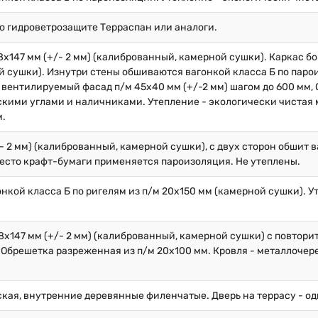
по гидроветрозащите Терраспан или аналоги.
х147 мм (+/- 2 мм) (калиброванный, камерной сушки). Каркас бок
 сушки). Изнутри стены обшиваются вагонкой класса Б по парои
вентилируемый фасад п/м 45х40 мм (+/-2 мм) шагом до 600 мм, 
кими углами и наличниками. Утепление - экологически чистая 
м.
/- 2 мм) (калиброванный, камерной сушки), с двух сторон обшит 
вместо крафт-бумаги применяется пароизоляция. Не утеплены.
нкой класса Б по ригелям из п/м 20х150 мм (камерной сушки). У
8х147 мм (+/- 2 мм) (калиброванный, камерной сушки) с повторит
Обрешетка разреженная из п/м 20х100 мм. Кровля - металлочер
кая, внутренние деревянные филенчатые. Дверь на террасу - од