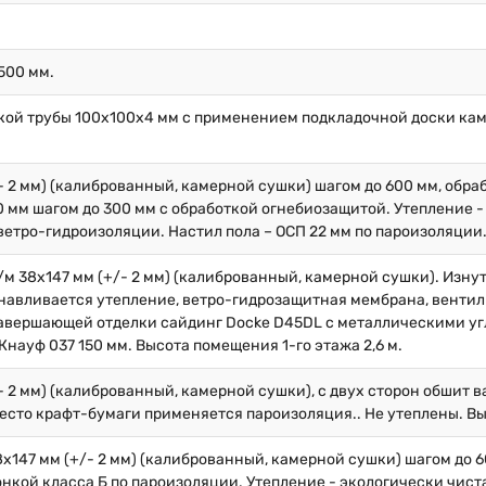
500 мм.
кой трубы 100х100х4 мм с применением подкладочной доски кам
/- 2 мм) (калиброванный, камерной сушки) шагом до 600 мм, обр
 мм шагом до 300 мм с обработкой огнебиозащитой. Утепление -
ветро-гидроизоляции. Настил пола – ОСП 22 мм по пароизоляции
/м 38х147 мм (+/- 2 мм) (калиброванный, камерной сушки). Изну
навливается утепление, ветро-гидрозащитная мембрана, вентил
 завершающей отделки сайдинг Docke D45DL с металлическими у
науф 037 150 мм. Высота помещения 1-го этажа 2,6 м.
/- 2 мм) (калиброванный, камерной сушки), с двух сторон обшит 
место крафт-бумаги применяется пароизоляция.. Не утеплены. Вы
8х147 мм (+/- 2 мм) (калиброванный, камерной сушки) шагом до 
нкой класса Б по пароизоляции. Утепление - экологически чист