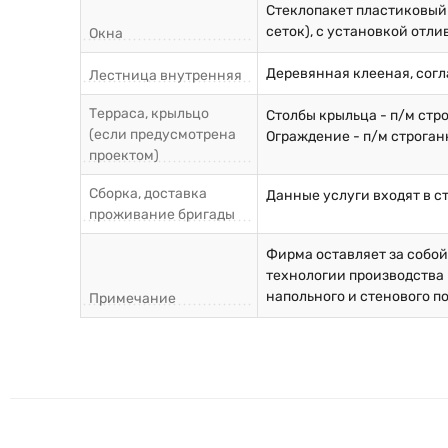
Стеклопакет пластиковый
сеток), с установкой отли
Окна
Деревянная клееная, согл
Лестница внутренняя
Терраса, крыльцо
Столбы крыльца - п/м стр
(если предусмотрена
Ограждение - п/м строган
проектом)
Сборка, доставка
Данные услуги входят в с
проживание бригады
Фирма оставляет за собо
технологии производства 
напольного и стенового п
Примечание