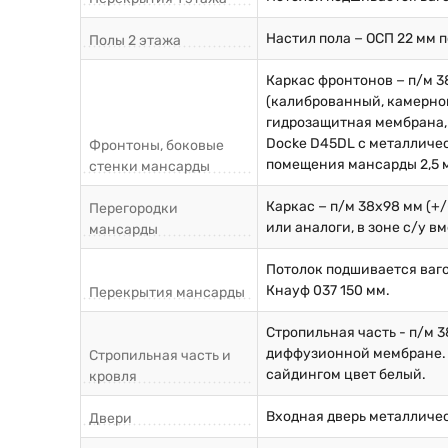
Настил пола − ОСП 22 мм 
Полы 2 этажа
Каркас фронтонов − п/м 38
(калиброванный, камерной
гидрозащитная мембрана, 
Docke D45DL с металличес
Фронтоны, боковые
помещения мансарды 2,5 
стенки мансарды
Каркас − п/м 38х98 мм (+
Перегородки
или аналоги, в зоне с/у 
мансарды
Потолок подшивается ваго
Кнауф 037 150 мм.
Перекрытия мансарды
Стропильная часть - п/м 3
диффузионной мембране. 
Стропильная часть и
сайдингом цвет белый.
кровля
Входная дверь металличес
Двери