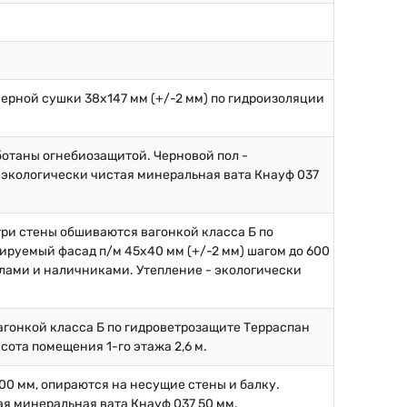
ерной сушки 38х147 мм (+/-2 мм) по гидроизоляции
аботаны огнебиозащитой. Черновой пол -
 экологически чистая минеральная вата Кнауф 037
.
три стены обшиваются вагонкой класса Б по
ируемый фасад п/м 45х40 мм (+/-2 мм) шагом до 600
глами и наличниками. Утепление - экологически
вагонкой класса Б по гидроветрозащите Терраспан
сота помещения 1-го этажа 2,6 м.
600 мм, опираются на несущие стены и балку.
ая минеральная вата Кнауф 037 50 мм.