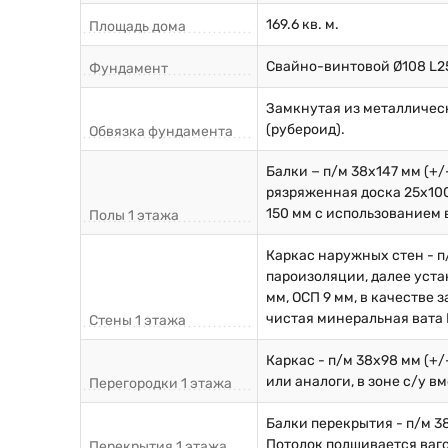
169.6 кв. м.
Площадь дома
Свайно-винтовой Ø108 L2
Фундамент
Замкнутая из металличес
(рубероид).
Обвязка фундамента
Балки − п/м 38х147 мм (+
рязряженная доска 25х100
150 мм с использованием 
Полы 1 этажа
Каркас наружных стен - п
пароизоляции, далее уста
мм, ОСП 9 мм, в качестве
чистая минеральная вата К
Стены 1 этажа
Каркас - п/м 38х98 мм (+
или аналоги, в зоне с/у в
Перегородки 1 этажа
Балки перекрытия - п/м 3
Потолок подшивается ваго
Перекрытия 1 этажа