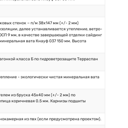
овых стенок − п/м 38х147 мм (+/- 2 мм)
золяции, далее устанавливается утепление, ветро-
ОСП 9 мм, в качестве завершающей отделки сайдинг
минеральная вата Кнауф 037 150 мм. Высота
вагонкой класса Б по гидроветрозащите Терраспан
тепление - экологически чистая минеральная вата
елем из бруска 45х40 мм (+/- 2 мм) по
епица коричневая 0.5 мм. Карнизы подшиты
нокамерная из пвх (если предусмотрена проектом).