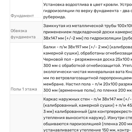
Установка водоотлива в цвет кровли. Устр
гидроизоляции по верху фундамента - два 
Фундамент
рубероида.
Замкнутая из металлической трубы 100х10
Обвязка
применением подкладочной доски камерн
фундамента
38х147 мм (+/-2 мм) по гидроизоляции (руб
Балки - п/м 38х197 мм (+/- 2 мм) (калибров
камерной сушки), обработаны огнебиозащи
Черновой пол - рязряженная доска 25х100 
300 мм с обработкой огнебиозащитой. Утеп
экологически чистая минеральная вата Кн
мм по ветровлагозащитной паропроницаем
мембране. Настил пола – п/м 20х100 разр
Полы 1 этажа
300 мм (временные полы), по пленке 200 мк
Каркас наружных стен - п/м 38х147 мм (+/-
(калиброванный, камерной сушки) + п/м 45
3 мм) калиброванный (для контрперекрест
утепления выносится наружу). Изнутри ст
обшиваются пароизоляцией (пленка 200 мк
устанавливается утепление 150 мм, контр-