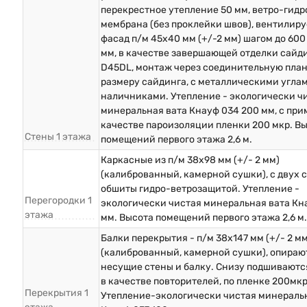
перекрестное утепление 50 мм, ветро-гид
мембрана (без проклейки швов), вентилир
фасад п/м 45х40 мм (+/-2 мм) шагом до 600
мм, в качестве завершающей отделки сайд
D45DL, монтаж через соединительную план
размеру сайдинга, с металлическими угла
наличниками. Утепление - экологически ч
минеральная вата Кнауф 034 200 мм, с пр
качестве пароизоляции пленки 200 мкр. В
Стены 1 этажа
помещений первого этажа 2,6 м.
Каркасные из п/м 38х98 мм (+/- 2 мм)
(калиброванный, камерной сушки), с двух 
обшиты гидро-ветрозащитой. Утепление -
Перегородки 1
экологически чистая минеральная вата Кн
этажа
мм. Высота помещений первого этажа 2,6 м.
Балки перекрытия - п/м 38х147 мм (+/- 2 мм
(калиброванный, камерной сушки), опираю
несущие стены и балку. Снизу подшиваютс
в качестве повторителей, по пленке 200мкр
Перекрытия 1
Утепление-экологически чистая минераль