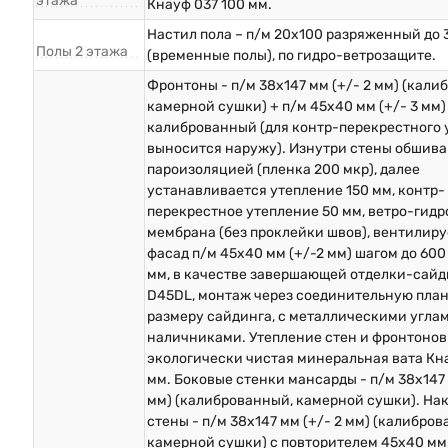
этажа
Кнауф 037 100 мм.
Настил пола – п/м 20х100 разряженный до
Полы 2 этажа
(временные полы), по гидро-ветрозащите.
Фронтоны - п/м 38х147 мм (+/- 2 мм) (кали
камерной сушки) + п/м 45х40 мм (+/- 3 мм)
калиброванный (для контр-перекрестного 
выносится наружу). Изнутри стены обшив
пароизоляцией (пленка 200 мкр), далее
устанавливается утепление 150 мм, контр-
перекрестное утепление 50 мм, ветро-гид
мембрана (без проклейки швов), вентилир
фасад п/м 45х40 мм (+/-2 мм) шагом до 600
мм, в качестве завершающей отделки-сайд
D45DL, монтаж через соединительную план
размеру сайдинга, с металлическими угла
наличниками. Утепление стен и фронтонов
экологически чистая минеральная вата Кн
мм. Боковые стенки мансарды - п/м 38х147 
мм) (калиброванный, камерной сушки). На
стены - п/м 38х147 мм (+/- 2 мм) (калибров
камерной сушки) с повторителем 45х40 мм 