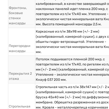
калиброванный, в качестве завершающей 
Фронтоны,
наклонных панелей идет пленка 200 мкр, с
боковые
повторителем из п/м 17х40 мм. Утепление -
стенки
экологически чистая минеральная вата Кн
мансарды
мм. Высота помещений мансарды 2,5 м.
Каркасные из п/м 38х98 мм (+/- 2 мм)
(калиброванный, камерной сушки), с двух 
обшиты гидро-ветрозащитой. Утепление -
Перегородки
экологически чистая минеральная вата Кн
мансарды
мм.
Потолок подшивается пленкой 200 мкр, с
повторителем из п/м 17х40, по ригелям из п
мм (+/- 2 мм) (калиброванный, камерной с
Перекрытия 2
Утепление - экологически чистая минерал
этажа
Кнауф 037 200 мм.
Стропильная часть из п/м 38х147 мм (+/- 2 
(калиброванный, камерной сушки) с повто
бруска 45х40 мм (+/- 2 мм) по диффузионн
мембране. Обрешетка разреженная из доск
Стропильная
мм. Кровля - металлочерепица коричневая 