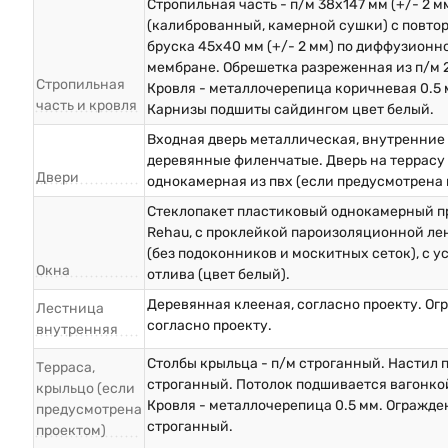
Стропильная часть - п/м 38х147 мм (+/- 2 м
(калиброванный, камерной сушки) с повто
бруска 45х40 мм (+/- 2 мм) по диффузионн
мембране. Обрешетка разреженная из п/м 
Стропильная
Кровля - металлочерепица коричневая 0.5 
часть и кровля
Карнизы подшиты сайдингом цвет белый.
Входная дверь металлическая, внутренние
деревянные филенчатые. Дверь на террасу 
Двери
однокамерная из пвх (если предусмотрена 
Стеклопакет пластиковый однокамерный п
Rehau, с проклейкой пароизоляционной ле
(без подоконников и москитных сеток), с у
Окна
отлива (цвет белый).
Деревянная клееная, согласно проекту. О
Лестница
согласно проекту.
внутренняя
Столбы крыльца - п/м строганный. Настил п
Терраса,
строганный. Потолок подшивается вагонкой
крыльцо (если
Кровля - металлочерепица 0.5 мм. Огражде
предусмотрена
строганный.
проектом)