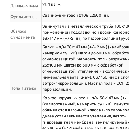
91.4 кв. м.
Площадь дома
Свайно-винтовой Ø108 L2500 мм.
Фундамент
Замкнутая из металлической трубы 100х10
Обвязка
применением подкладочной доски камерн
фундамента
38х147 мм (+/-2 мм) по гидроизоляции (руб
Балки − п/м 38х147 мм (+/- 2 мм) (калибро
камерной сушки) шагом до 600 мм, обрабо
огнебиозащитой. Черновой пол - рязряжен
25х100 мм шагом до 300 мм с обработкой
огнебиозащитой. Утепление - экологическ
минеральная вата Кнауф 037 150 мм с исп
ветро-гидроизоляции. Настил пола – ОСП 2
Полы 1 этажа
пароизоляции.
Каркас наружных стен - п/м 38х147 мм (+/-
(калиброванный, камерной сушки). Изнутр
обшиваются вагонкой класса Б по пароизо
далее устанавливается утепление, ветро-
гидрозащитная мембрана, вентилируемый 
45х40 мм (+/-2 мм) шагом до 600 мм, ОСП 9 