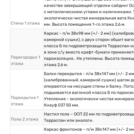
качестве завершающей отделки сайдинг D
с металлическими углами и наличниками. 
экологически чистая минеральная вата Кна
Стены 1 этажа
мм. Высота помещения 1-го этажа 2,6 м.
Каркас - п/м 38х98 мм (+/- 2 мм) (калибро
камерной сушки), с двух сторон обшит ваг
класса Б по гидроветрозащите Терраспан и
в зоне с/у вместо крафт-бумаги применяет
Перегородки 1
пароизоляция.. Не утеплены. Высота помещ
этажа
этажа 2,6 м.
Балки перекрытия - п/м 38х147 мм (+/- 2 мм
(калиброванный, камерной сушки) шагом до
опираются на несущие стены и балку. Пото
подшивается вагонкой класса Б по пароизо
Перекрытия 1
Утепление - экологически чистая минерал
этажа
Кнауф 037 50 мм.
Настил пола − ОСП 22 мм по гидроветрозащ
Полы 2 этажа
Терраспан или аналоги.
Каркас фронтонов − п/м 38х147 мм (+/- 2 м