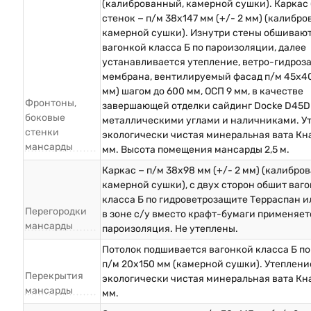
(калиброванный, камерной сушки). Каркас
стенок − п/м 38х147 мм (+/- 2 мм) (калибр
камерной сушки). Изнутри стены обшиваю
вагонкой класса Б по пароизоляции, далее
устанавливается утепление, ветро-гидроз
мембрана, вентилируемый фасад п/м 45х40
мм) шагом до 600 мм, ОСП 9 мм, в качестве
Фронтоны,
завершающей отделки сайдинг Docke D45D
боковые
металлическими углами и наличниками. Ут
стенки
экологически чистая минеральная вата Кна
мансарды
мм. Высота помещения мансарды 2,5 м.
Каркас − п/м 38х98 мм (+/- 2 мм) (калибро
камерной сушки), с двух сторон обшит ваг
класса Б по гидроветрозащите Терраспан и
Перегородки
в зоне с/у вместо крафт-бумаги применяет
мансарды
пароизоляция. Не утеплены.
Потолок подшивается вагонкой класса Б по
п/м 20х150 мм (камерной сушки). Утеплени
Перекрытия
экологически чистая минеральная вата Кна
мансарды
мм.