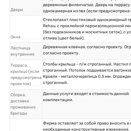
деревянные филенчатые. Дверь на террасу 
Двери
однокамерная из пвх (если предусмотрена 
Стеклопакет пластиковый однокамерный п
Rehau, с проклейкой пароизоляционной ле
(без подоконников и москитных сеток), с у
Окна
отлива (цвет белый).
Деревянная клееная, согласно проекту. О
Лестница
согласно проекту.
внутренняя
Столбы крыльца - п/м строганный. Настил п
Терраса,
строганный. Потолок подшивается вагонкой
крыльцо (если
Кровля - металлочерепица 0.5 мм. Огражде
предусмотрена
строганный.
проектом)
Данные услуги входят в стоимость данной
Сборка,
комплектации.
доставка
проживание
бригады
Фирма оставляет за собой право вносить в
необходимые конструктивные изменения,