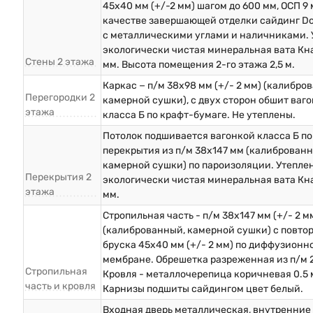
45х40 мм (+/-2 мм) шагом до 600 мм, ОСП 9 
качестве завершающей отделки сайдинг D
с металлическими углами и наличниками. 
экологически чистая минеральная вата Кна
Стены 2 этажа
мм. Высота помещения 2-го этажа 2,5 м.
Каркас − п/м 38х98 мм (+/- 2 мм) (калибро
Перегородки 2
камерной сушки), с двух сторон обшит ваг
этажа
класса Б по крафт-бумаге. Не утеплены.
Потолок подшивается вагонкой класса Б по
перекрытия из п/м 38х147 мм (калиброванн
камерной сушки) по пароизоляции. Утеплен
Перекрытия 2
экологически чистая минеральная вата Кна
этажа
мм.
Стропильная часть - п/м 38х147 мм (+/- 2 м
(калиброванный, камерной сушки) с повто
бруска 45х40 мм (+/- 2 мм) по диффузионн
мембране. Обрешетка разреженная из п/м 
Стропильная
Кровля - металлочерепица коричневая 0.5 
часть и кровля
Карнизы подшиты сайдингом цвет белый.
Входная дверь металлическая, внутренние