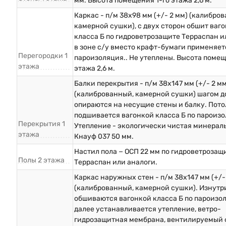
мм. Высота помещения 1-го этажа 2,6 м.
Каркас - п/м 38х98 мм (+/- 2 мм) (калибро
камерной сушки), с двух сторон обшит ваг
класса Б по гидроветрозащите Терраспан и
в зоне с/у вместо крафт-бумаги применяет
Перегородки 1
пароизоляция.. Не утеплены. Высота помещ
этажа
этажа 2,6 м.
Балки перекрытия - п/м 38х147 мм (+/- 2 мм
(калиброванный, камерной сушки) шагом до
опираются на несущие стены и балку. Пото
подшивается вагонкой класса Б по пароизо
Перекрытия 1
Утепление - экологически чистая минерал
этажа
Кнауф 037 50 мм.
Настил пола − ОСП 22 мм по гидроветрозащ
Полы 2 этажа
Терраспан или аналоги.
Каркас наружных стен - п/м 38х147 мм (+/-
(калиброванный, камерной сушки). Изнутр
обшиваются вагонкой класса Б по пароизо
далее устанавливается утепление, ветро-
гидрозащитная мембрана, вентилируемый 