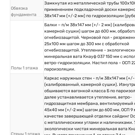
Замкнутая из металлической трубы 100х10
Обвязка
применением подкладочной доски камерн
фундамента
38х147 мм (+/-2 мм) по гидроизоляции (руб
Балки − п/м 38х147 мм (+/- 2 мм) (калибро
камерной сушки) шагом до 600 мм, обрабо
огнебиозащитой. Черновой пол - рязряжен
25х100 мм шагом до 300 мм с обработкой
огнебиозащитой. Утепление - экологическ
минеральная вата Кнауф 037 150 мм с исп
ветро-гидроизоляции. Настил пола – ОСП 2
Полы 1 этажа
пароизоляции.
Каркас наружных стен - п/м 38х147 мм (+/-
(калиброванный, камерной сушки). Изнутр
обшиваются вагонкой класса Б по пароизо
далее устанавливается утепление, ветро-
гидрозащитная мембрана, вентилируемый 
45х40 мм (+/-2 мм) шагом до 600 мм, ОСП 9 
качестве завершающей отделки сайдинг D
с металлическими углами и наличниками. 
экологически чистая минеральная вата Кна
Стены 1 этажа