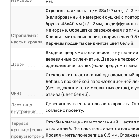
мансарды
мм.
Стропильная часть - п/м 38х147 мм (+/- 2 м
(калиброванный, камерной сушки) с повто
бруска 45х40 мм (+/- 2 мм) по диффузионн
мембране. Обрешетка разреженная из п/м 
Стропильная
Кровля - металлочерепица коричневая 0.5 
часть и кровля
Карнизы подшиты сайдингом цвет белый.
Входная дверь металлическая, внутренние
деревянные филенчатые. Дверь на террасу 
Двери
однокамерная из пвх (если предусмотрена 
Стеклопакет пластиковый однокамерный п
Rehau, с проклейкой пароизоляционной ле
(без подоконников и москитных сеток), с у
Окна
отлива (цвет белый).
Деревянная клееная, согласно проекту. О
Лестница
согласно проекту.
внутренняя
Столбы крыльца - п/м строганный. Настил п
Терраса,
строганный. Потолок подшивается вагонкой
крыльцо (если
Кровля - металлочерепица 0.5 мм. Огражде
предусмотрена