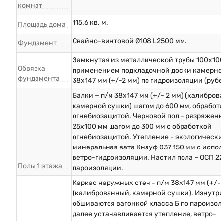
комнат
115.6 кв. м.
Площадь дома
Свайно-винтовой Ø108 L2500 мм.
Фундамент
Замкнутая из металлической трубы 100х10
Обвязка
применением подкладочной доски камерн
фундамента
38х147 мм (+/-2 мм) по гидроизоляции (руб
Балки − п/м 38х147 мм (+/- 2 мм) (калибро
камерной сушки) шагом до 600 мм, обрабо
огнебиозащитой. Черновой пол - рязряжен
25х100 мм шагом до 300 мм с обработкой
огнебиозащитой. Утепление - экологическ
минеральная вата Кнауф 037 150 мм с исп
ветро-гидроизоляции. Настил пола – ОСП 2
Полы 1 этажа
пароизоляции.
Каркас наружных стен - п/м 38х147 мм (+/-
(калиброванный, камерной сушки). Изнутр
обшиваются вагонкой класса Б по пароизо
далее устанавливается утепление, ветро-