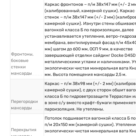
Каркас фронтонов − п/м 38х147 мм (+/- 2 м
(калиброванный, камерной сушки). Каркас
стенок − п/м 38х147 мм (+/- 2 мм) (калибр
камерной сушки). Изнутри стены обшиваю
вагонкой класса Б по пароизоляции, далее
устанавливается утепление, ветро-гидроз
мембрана, вентилируемый фасад п/м 45х40
мм) шагом до 600 мм, ОСП 9 мм, в качестве
Фронтоны,
завершающей отделки сайдинг Docke D45D
боковые
металлическими углами и наличниками. Ут
стенки
экологически чистая минеральная вата Кна
мансарды
мм. Высота помещения мансарды 2,5 м.
Каркас − п/м 38х98 мм (+/- 2 мм) (калибро
камерной сушки), с двух сторон обшит ваг
класса Б по гидроветрозащите Терраспан и
Перегородки
в зоне с/у вместо крафт-бумаги применяет
мансарды
пароизоляция. Не утеплены.
Потолок подшивается вагонкой класса Б по
п/м 20х150 мм (камерной сушки). Утеплени
Перекрытия
экологически чистая минеральная вата Кна