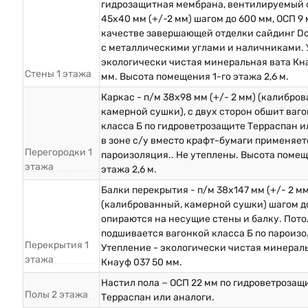
гидрозащитная мембрана, вентилируемый 
45х40 мм (+/-2 мм) шагом до 600 мм, ОСП 9 
качестве завершающей отделки сайдинг D
с металлическими углами и наличниками. 
экологически чистая минеральная вата Кна
Стены 1 этажа
мм. Высота помещения 1-го этажа 2,6 м.
Каркас - п/м 38х98 мм (+/- 2 мм) (калибро
камерной сушки), с двух сторон обшит ваг
класса Б по гидроветрозащите Терраспан и
в зоне с/у вместо крафт-бумаги применяет
Перегородки 1
пароизоляция.. Не утеплены. Высота помещ
этажа
этажа 2,6 м.
Балки перекрытия - п/м 38х147 мм (+/- 2 мм
(калиброванный, камерной сушки) шагом до
опираются на несущие стены и балку. Пото
подшивается вагонкой класса Б по пароизо
Перекрытия 1
Утепление - экологически чистая минерал
этажа
Кнауф 037 50 мм.
Настил пола − ОСП 22 мм по гидроветрозащ
Полы 2 этажа
Терраспан или аналоги.