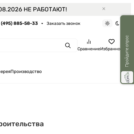
8.2026 НЕ РАБОТАЮТ!
7 (495) 885-58-33
Заказать звонок
Светлая тем
Темная 
Пройдите опрос
Поиск
Сравнение
Избранное
лерея
Производство
роительства