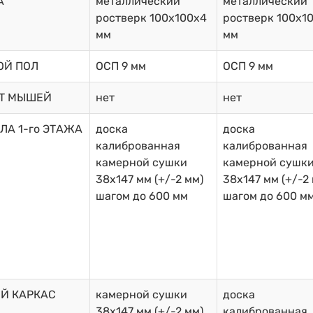
А
металлический
металлический
ростверк 100х100х4
ростверк 100х1
мм
мм
ОЙ ПОЛ
ОСП 9 мм
ОСП 9 мм
ОТ МЫШЕЙ
нет
нет
ЛА 1-го ЭТАЖА
доска
доска
калиброванная
калиброванная
камерной сушки
камерной сушк
38х147 мм (+/-2 мм)
38х147 мм (+/-2
шагом до 600 мм
шагом до 600 м
Й КАРКАС
камерной сушки
доска
38х147 мм (+/-2 мм)
калиброванная