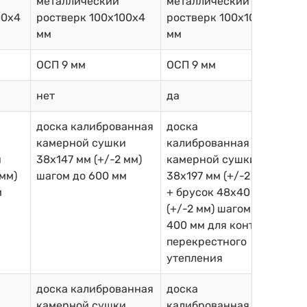
металлический
металлический
00х4
ростверк 100х100х4
ростверк 100х100х4
мм
мм
ОСП 9 мм
ОСП 9 мм
нет
да
доска калиброванная
доска
камерной сушки
калиброванная
и
38х147 мм (+/-2 мм)
камерной сушки
 мм)
шагом до 600 мм
38х197 мм (+/-2 мм)
м
+ брусок 48х40 мм
(+/-2 мм) шагом до
400 мм для контр-
перекрестного
утепления
доска калиброванная
доска
камерной сушки
калиброванная