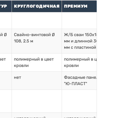
ТУР
КРУГЛОГОДИЧНАЯ
ПРЕМИУМ
й Ø
Свайно-винтовой Ø
Ж/Б сваи 150х150
108, 2.5 м
мм и длинной 3000
мм с пластиной
вет
полимерный в цвет
полимерный в цвет
кровли
кровли
нет
Фасадные панели
"Ю-ПЛАСТ"