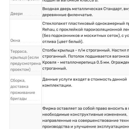
подшиты вагонкой класса Б.
Входная дверь металлическая Стандарт, в
Двери
деревянные филенчатые.
Стеклопакет пластиковый однокамерный п
Rehau, с проклейкой пароизоляционной ле
(без подоконников и москитных сеток), с у
Окна
отлива (цвет белый).
Столбы крыльца - п/м строганный. Настил п
Терраса,
строганный. Потолок подшивается вагонкой
крыльцо (если
Кровля - металлочерепица 0.5 мм. Огражде
предусмотрена
строганный.
проектом)
Данные услуги входят в стоимость данной
Сборка,
комплектации.
доставка
проживание
бригады
Фирма оставляет за собой право вносить в
необходимые конструктивные изменения,
направленные на совершенствование техн
производства и улучшение эксплуатацион