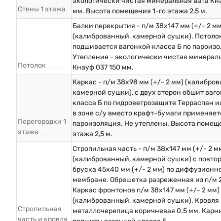
экологически чистая минеральная вата Кна
Стены 1 этажа
мм. Высота помещения 1-го этажа 2,5 м.
Балки перекрытия - п/м 38х147 мм (+/- 2 мм
(калиброванный, камерной сушки). Потоло
подшивается вагонкой класса Б по пароизо
Утепление - экологически чистая минерал
Потолок
Кнауф 037 150 мм.
Каркас - п/м 38х98 мм (+/- 2 мм) (калибро
камерной сушки), с двух сторон обшит ваг
класса Б по гидроветрозащите Терраспан и
в зоне с/у вместо крафт-бумаги применяет
Перегородки 1
пароизоляция. Не утеплены. Высота помеще
этажа
этажа 2,5 м.
Стропильная часть - п/м 38х147 мм (+/- 2 м
(калиброванный, камерной сушки) с повто
бруска 45х40 мм (+/- 2 мм) по диффузионн
мембране. Обрешетка разреженная из п/м 
Каркас фронтонов п/м 38х147 мм (+/- 2 мм)
(калиброванный, камерной сушки). Кровля 
Стропильная
металлочерепица коричневая 0.5 мм. Карн
часть и кровля