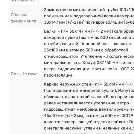
Замкнутая из металлической трубы 100х10
Обвязка
применением подкладочной доски камерн
фундамента
38х147 мм (+/-2 мм) по гидроизоляции (руб
Балки − п/м 38х147 мм (+/- 2 мм) (калибро
камерной сушки) шагом до 600 мм, обрабо
огнебиозащитой. Черновой пол - рязряжен
25х100 мм шагом до 300 мм с обработкой
огнебиозащитой. Утепление - экологическ
минеральная вата Кнауф 037 150 мм с исп
ветро-гидроизоляции. Настил пола – ОСП 2
Полы 1 этажа
пароизоляции.
Каркас наружных стен - п/м 38х147 мм (+/-
(калиброванный, камерной сушки). Изнутр
обшиваются вагонкой класса Б по пароизо
далее устанавливается утепление, ветро-
гидрозащитная мембрана, вентилируемый 
45х40 мм (+/- 2 мм) шагом до 600 мм, ОСП 9 
качестве завершающей отделки сайдинг D
с металлическими углами и наличниками. 