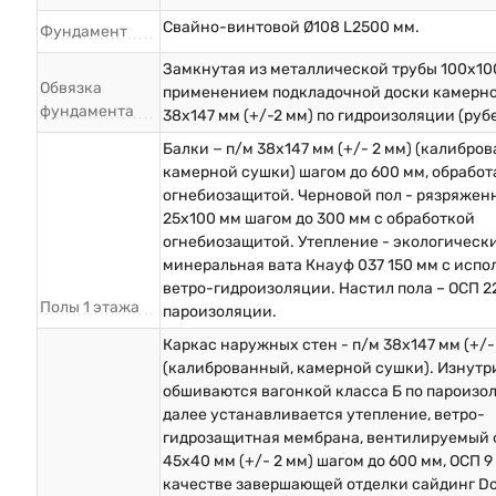
Свайно-винтовой Ø108 L2500 мм.
Фундамент
Замкнутая из металлической трубы 100х10
Обвязка
применением подкладочной доски камерн
фундамента
38х147 мм (+/-2 мм) по гидроизоляции (руб
Балки − п/м 38х147 мм (+/- 2 мм) (калибро
камерной сушки) шагом до 600 мм, обрабо
огнебиозащитой. Черновой пол - рязряжен
25х100 мм шагом до 300 мм с обработкой
огнебиозащитой. Утепление - экологическ
минеральная вата Кнауф 037 150 мм с исп
ветро-гидроизоляции. Настил пола – ОСП 2
Полы 1 этажа
пароизоляции.
Каркас наружных стен - п/м 38х147 мм (+/-
(калиброванный, камерной сушки). Изнутр
обшиваются вагонкой класса Б по пароизо
далее устанавливается утепление, ветро-
гидрозащитная мембрана, вентилируемый 
45х40 мм (+/- 2 мм) шагом до 600 мм, ОСП 9 
качестве завершающей отделки сайдинг D