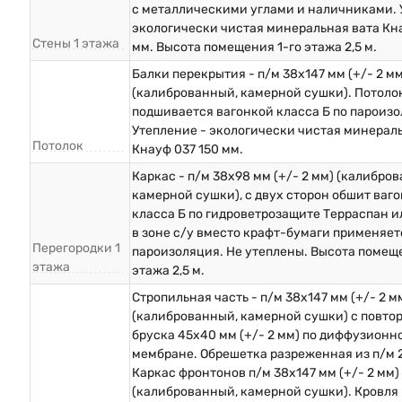
с металлическими углами и наличниками. 
экологически чистая минеральная вата Кна
Стены 1 этажа
мм. Высота помещения 1-го этажа 2,5 м.
Балки перекрытия - п/м 38х147 мм (+/- 2 мм
(калиброванный, камерной сушки). Потоло
подшивается вагонкой класса Б по пароизо
Утепление - экологически чистая минерал
Потолок
Кнауф 037 150 мм.
Каркас - п/м 38х98 мм (+/- 2 мм) (калибро
камерной сушки), с двух сторон обшит ваг
класса Б по гидроветрозащите Терраспан и
в зоне с/у вместо крафт-бумаги применяет
Перегородки 1
пароизоляция. Не утеплены. Высота помеще
этажа
этажа 2,5 м.
Стропильная часть - п/м 38х147 мм (+/- 2 м
(калиброванный, камерной сушки) с повто
бруска 45х40 мм (+/- 2 мм) по диффузионн
мембране. Обрешетка разреженная из п/м 
Каркас фронтонов п/м 38х147 мм (+/- 2 мм)
(калиброванный, камерной сушки). Кровля 