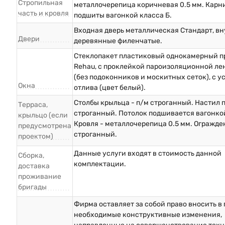
Стропильная
металлочерепица коричневая 0.5 мм. Карн
часть и кровля
подшиты вагонкой класса Б.
Входная дверь металлическая Стандарт, в
Двери
деревянные филенчатые.
Стеклопакет пластиковый однокамерный п
Rehau, с проклейкой пароизоляционной ле
(без подоконников и москитных сеток), с у
Окна
отлива (цвет белый).
Столбы крыльца - п/м строганный. Настил п
Терраса,
строганный. Потолок подшивается вагонкой
крыльцо (если
Кровля - металлочерепица 0.5 мм. Огражде
предусмотрена
строганный.
проектом)
Данные услуги входят в стоимость данной
Сборка,
комплектации.
доставка
проживание
бригады
Фирма оставляет за собой право вносить в
необходимые конструктивные изменения,