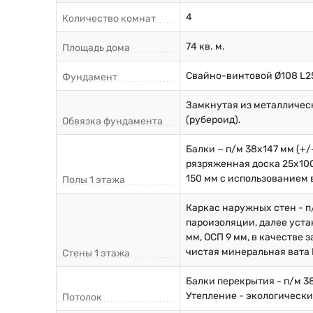
4
Количество комнат
74 кв. м.
Площадь дома
Свайно-винтовой Ø108 L2
Фундамент
Замкнутая из металличес
(рубероид).
Обвязка фундамента
Балки − п/м 38х147 мм (+
рязряженная доска 25х100
150 мм с использованием 
Полы 1 этажа
Каркас наружных стен - п
пароизоляции, далее уста
мм, ОСП 9 мм, в качестве
чистая минеральная вата К
Стены 1 этажа
Балки перекрытия - п/м 3
Утепление - экологически
Потолок