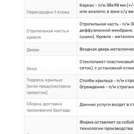
Каркас - п/м 38х98 мм (+
или аналоги, в зоне с/у 
Перегородки 1 этажа
Стропильная часть - п/м 3
диффузионной мембране. О
Стропильная часть и
сушки). Кровля - металло
кровля
Входная дверь металличе
Двери
Стеклопакет пластиковый
сеток), с установкой отли
Окна
Терраса, крыльцо
Столбы крыльца - п/м стр
(если предусмотрена
Ограждение - п/м строган
проектом)
Сборка, доставка
Данные услуги входят в с
проживание бригады
Фирма оставляет за собо
технологии производства 