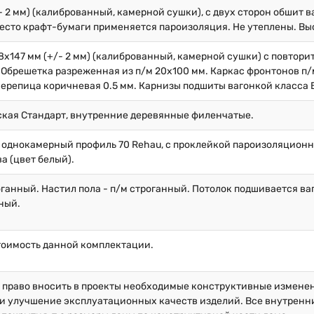
/- 2 мм) (калиброванный, камерной сушки), с двух сторон обшит 
вместо крафт-бумаги применяется пароизоляция. Не утеплены. Выс
8х147 мм (+/- 2 мм) (калиброванный, камерной сушки) с повторит
брешетка разреженная из п/м 20х100 мм. Каркас фронтонов п/м
черепица коричневая 0.5 мм. Карнизы подшиты вагонкой класса 
ская Стандарт, внутренние деревянные филенчатые.
 однокамерный профиль 70 Rehau, с проклейкой пароизоляционн
ва (цвет белый).
оганный. Настил пола - п/м строганный. Потолок подшивается ваг
ный.
тоимость данной комплектации.
й право вносить в проекты необходимые конструктивные измене
и улучшение эксплуатационных качеств изделий. Все внутренние