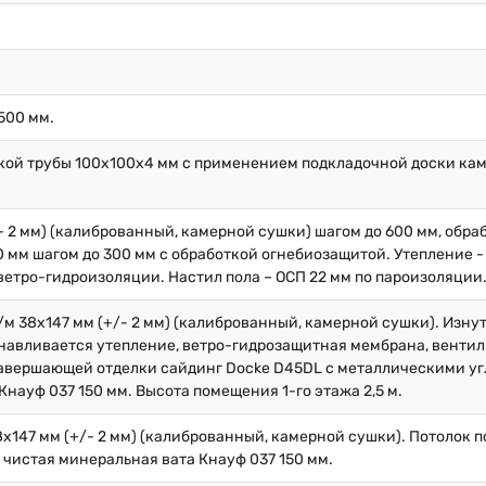
500 мм.
кой трубы 100х100х4 мм с применением подкладочной доски кам
/- 2 мм) (калиброванный, камерной сушки) шагом до 600 мм, обр
 мм шагом до 300 мм с обработкой огнебиозащитой. Утепление -
ветро-гидроизоляции. Настил пола – ОСП 22 мм по пароизоляции
/м 38х147 мм (+/- 2 мм) (калиброванный, камерной сушки). Изну
навливается утепление, ветро-гидрозащитная мембрана, вентил
 завершающей отделки сайдинг Docke D45DL с металлическими у
науф 037 150 мм. Высота помещения 1-го этажа 2,5 м.
8х147 мм (+/- 2 мм) (калиброванный, камерной сушки). Потолок 
 чистая минеральная вата Кнауф 037 150 мм.