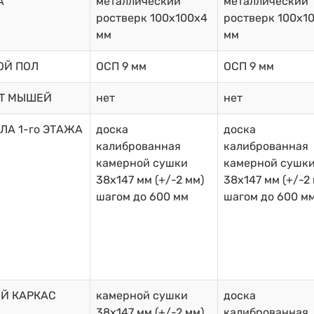
А
металлический
металлический
ростверк 100х100х4
ростверк 100х1
мм
мм
ОЙ ПОЛ
ОСП 9 мм
ОСП 9 мм
ОТ МЫШЕЙ
нет
нет
ЛА 1-го ЭТАЖА
доска
доска
калиброванная
калиброванная
камерной сушки
камерной сушк
38х147 мм (+/-2 мм)
38х147 мм (+/-2
шагом до 600 мм
шагом до 600 м
Й КАРКАС
камерной сушки
доска
38х147 мм (+/-2 мм)
калиброванная