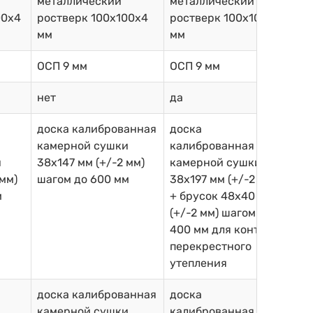
металлический
металлический
00х4
ростверк 100х100х4
ростверк 100х100х4
мм
мм
ОСП 9 мм
ОСП 9 мм
нет
да
доска калиброванная
доска
камерной сушки
калиброванная
и
38х147 мм (+/-2 мм)
камерной сушки
 мм)
шагом до 600 мм
38х197 мм (+/-2 мм)
м
+ брусок 48х40 мм
(+/-2 мм) шагом до
400 мм для контр-
перекрестного
утепления
доска калиброванная
доска
камерной сушки
калиброванная