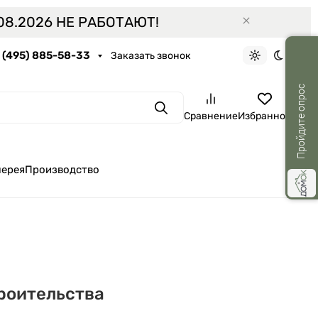
8.2026 НЕ РАБОТАЮТ!
7 (495) 885-58-33
Заказать звонок
Светлая тем
Темная 
Пройдите опрос
Поиск
Сравнение
Избранное
лерея
Производство
роительства