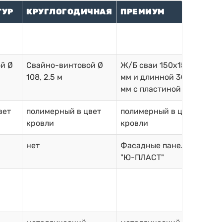
ТУР
КРУГЛОГОДИЧНАЯ
ПРЕМИУМ
й Ø
Свайно-винтовой Ø
Ж/Б сваи 150х150
108, 2.5 м
мм и длинной 3000
мм с пластиной
вет
полимерный в цвет
полимерный в цвет
кровли
кровли
нет
Фасадные панели
"Ю-ПЛАСТ"