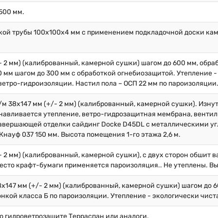
500 мм.
кой трубы 100х100х4 мм с применением подкладочной доски кам
/- 2 мм) (калиброванный, камерной сушки) шагом до 600 мм, обр
 мм шагом до 300 мм с обработкой огнебиозащитой. Утепление -
ветро-гидроизоляции. Настил пола – ОСП 22 мм по пароизоляции
/м 38х147 мм (+/- 2 мм) (калиброванный, камерной сушки). Изну
навливается утепление, ветро-гидрозащитная мембрана, вентил
 завершающей отделки сайдинг Docke D45DL с металлическими у
науф 037 150 мм. Высота помещения 1-го этажа 2,6 м.
/- 2 мм) (калиброванный, камерной сушки), с двух сторон обшит 
место крафт-бумаги применяется пароизоляция.. Не утеплены. Вы
8х147 мм (+/- 2 мм) (калиброванный, камерной сушки) шагом до 
нкой класса Б по пароизоляции. Утепление - экологически чист
по гидроветрозащите Терраспан или аналоги.