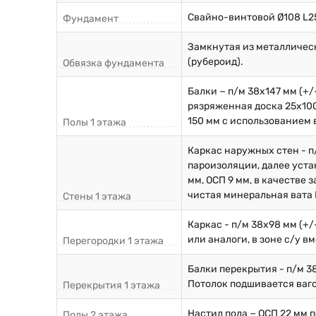
Свайно-винтовой Ø108 L2
Фундамент
Замкнутая из металличес
(рубероид).
Обвязка фундамента
Балки − п/м 38х147 мм (+
рязряженная доска 25х100
150 мм с использованием 
Полы 1 этажа
Каркас наружных стен - п
пароизоляции, далее уста
мм, ОСП 9 мм, в качестве
чистая минеральная вата К
Стены 1 этажа
Каркас - п/м 38х98 мм (+
или аналоги, в зоне с/у в
Перегородки 1 этажа
Балки перекрытия - п/м 3
Потолок подшивается ваго
Перекрытия 1 этажа
Настил пола − ОСП 22 мм 
Полы 2 этажа