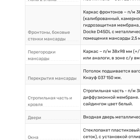
Каркас фронтонов − п/м 38
(калиброванный, камерной
гидрозащитная мембрана, 
Docke D45DL с металличес
Фронтоны, боковые
помещения мансарды 2,5 
стенки мансарды
Каркас − п/м 38х98 мм (+
Перегородки
или аналоги, в зоне с/у 
мансарды
Потолок подшивается ваго
Кнауф 037 150 мм.
Перекрытия мансарды
Стропильная часть - п/м 3
диффузионной мембране. 
Стропильная часть и
сайдингом цвет белый.
кровля
Входная дверь металличес
Двери
Стеклопакет пластиковый
сеток), с установкой отли
Окна