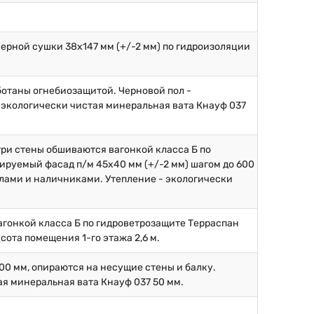
ерной сушки 38х147 мм (+/-2 мм) по гидроизоляции
аботаны огнебиозащитой. Черновой пол -
 экологически чистая минеральная вата Кнауф 037
.
три стены обшиваются вагонкой класса Б по
ируемый фасад п/м 45х40 мм (+/-2 мм) шагом до 600
глами и наличниками. Утепление - экологически
вагонкой класса Б по гидроветрозащите Терраспан
сота помещения 1-го этажа 2,6 м.
600 мм, опираются на несущие стены и балку.
ая минеральная вата Кнауф 037 50 мм.