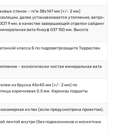
овых стенок − п/м 38х147 мм (+/- 2 мм)
золяции, далее устанавливается утепление, ветро-
ОСП 9 мм, в качестве завершающей отделки сайдинг
минеральная вата Кнауф 037 150 мм. Высота
вагонкой класса Б по гидроветрозащите Терраспан
тепление - экологически чистая минеральная вата
елем из бруска 45х40 мм (+/- 2 мм) по
епица коричневая 0.5 мм. Карнизы подшиты
нокамерная из пвх (если предусмотрена проектом).
ой лентой внутри (без подоконников и москитных