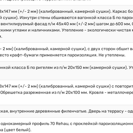
х147 мм (+/- 2 мм) (калиброванный, камерной сушки). Каркас бок
 сушки). Изнутри стены обшиваются вагонкой класса Б по парои
вентилируемый фасад п/м 45х40 мм (+/-2 мм) шагом до 600 мм, 
кими углами и наличниками. Утепление - экологически чистая 
м.
/- 2 мм) (калиброванный, камерной сушки), с двух сторон обшит 
вместо крафт-бумаги применяется пароизоляция. Не утеплены.
нкой класса Б по ригелям из п/м 20х150 мм (камерной сушки). У
8х147 мм (+/- 2 мм) (калиброванный, камерной сушки) с повторит
Обрешетка разреженная из п/м 20х100 мм. Кровля - металлочер
кая, внутренние деревянные филенчатые. Дверь на террасу - од
 однокамерный профиль 70 Rehau, с проклейкой пароизоляционн
ва (цвет белый).