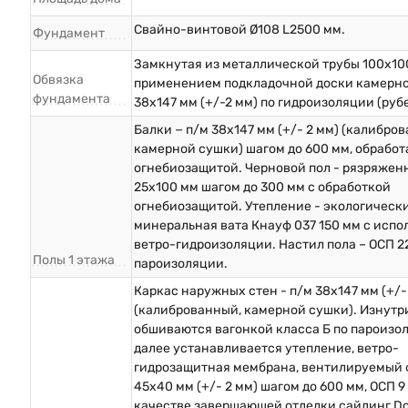
Свайно-винтовой Ø108 L2500 мм.
Фундамент
Замкнутая из металлической трубы 100х10
Обвязка
применением подкладочной доски камерн
фундамента
38х147 мм (+/-2 мм) по гидроизоляции (руб
Балки − п/м 38х147 мм (+/- 2 мм) (калибро
камерной сушки) шагом до 600 мм, обрабо
огнебиозащитой. Черновой пол - рязряжен
25х100 мм шагом до 300 мм с обработкой
огнебиозащитой. Утепление - экологическ
минеральная вата Кнауф 037 150 мм с исп
ветро-гидроизоляции. Настил пола – ОСП 2
Полы 1 этажа
пароизоляции.
Каркас наружных стен - п/м 38х147 мм (+/-
(калиброванный, камерной сушки). Изнутр
обшиваются вагонкой класса Б по пароизо
далее устанавливается утепление, ветро-
гидрозащитная мембрана, вентилируемый 
45х40 мм (+/- 2 мм) шагом до 600 мм, ОСП 9 
качестве завершающей отделки сайдинг D