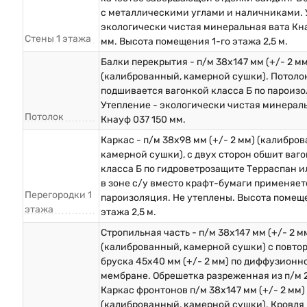
с металлическими углами и наличниками. 
экологически чистая минеральная вата Кна
Стены 1 этажа
мм. Высота помещения 1-го этажа 2,5 м.
Балки перекрытия - п/м 38х147 мм (+/- 2 мм
(калиброванный, камерной сушки). Потоло
подшивается вагонкой класса Б по пароизо
Утепление - экологически чистая минерал
Потолок
Кнауф 037 150 мм.
Каркас - п/м 38х98 мм (+/- 2 мм) (калибро
камерной сушки), с двух сторон обшит ваг
класса Б по гидроветрозащите Терраспан и
в зоне с/у вместо крафт-бумаги применяет
Перегородки 1
пароизоляция. Не утеплены. Высота помеще
этажа
этажа 2,5 м.
Стропильная часть - п/м 38х147 мм (+/- 2 м
(калиброванный, камерной сушки) с повто
бруска 45х40 мм (+/- 2 мм) по диффузионн
мембране. Обрешетка разреженная из п/м 
Каркас фронтонов п/м 38х147 мм (+/- 2 мм)
(калиброванный, камерной сушки). Кровля 