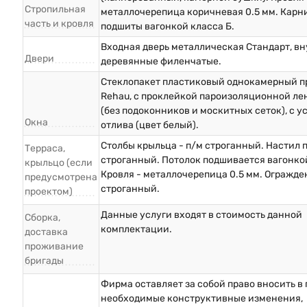
Стропильная
металлочерепица коричневая 0.5 мм. Карн
часть и кровля
подшиты вагонкой класса Б.
Входная дверь металлическая Стандарт, в
Двери
деревянные филенчатые.
Стеклопакет пластиковый однокамерный п
Rehau, с проклейкой пароизоляционной ле
(без подоконников и москитных сеток), с у
Окна
отлива (цвет белый).
Столбы крыльца - п/м строганный. Настил п
Терраса,
строганный. Потолок подшивается вагонкой
крыльцо (если
Кровля - металлочерепица 0.5 мм. Огражде
предусмотрена
строганный.
проектом)
Данные услуги входят в стоимость данной
Сборка,
комплектации.
доставка
проживание
бригады
Фирма оставляет за собой право вносить в
необходимые конструктивные изменения,