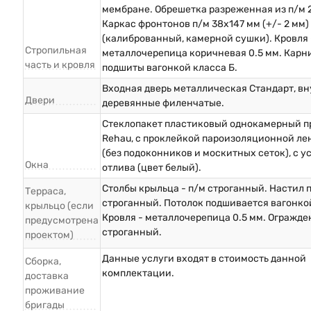
мембране. Обрешетка разреженная из п/м 
Каркас фронтонов п/м 38х147 мм (+/- 2 мм)
(калиброванный, камерной сушки). Кровля 
Стропильная
металлочерепица коричневая 0.5 мм. Карн
часть и кровля
подшиты вагонкой класса Б.
Входная дверь металлическая Стандарт, в
Двери
деревянные филенчатые.
Стеклопакет пластиковый однокамерный п
Rehau, с проклейкой пароизоляционной ле
(без подоконников и москитных сеток), с у
Окна
отлива (цвет белый).
Столбы крыльца - п/м строганный. Настил п
Терраса,
строганный. Потолок подшивается вагонкой
крыльцо (если
Кровля - металлочерепица 0.5 мм. Огражде
предусмотрена
строганный.
проектом)
Данные услуги входят в стоимость данной
Сборка,
комплектации.
доставка
проживание
бригады