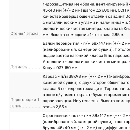
гидрозащитная мембрана, вентилируемый 
45х40 мм (+/- 2 мм) шагом до 600 мм, ОСП 9 
качестве завершающей отделки сайдинг D
с металлическими углами и наличниками. 
экологически чистая минеральная вата Кна
Стены 1 этажа
мм. Высота помещения 1-го этажа 2,85 м.
Балки перекрытия - п/м 38х147 мм (+/- 2 мм
(калиброванный, камерной сушки). Потоло
подшивается вагонкой класса Б по пароизо
Утепление - экологически чистая минерал
Потолок
Кнауф 037 150 мм.
Каркас - п/м 38х98 мм (+/- 2 мм) (калибро
камерной сушки), с двух сторон обшит ваг
класса Б по гидроветрозащите Терраспан и
в зоне с/у вместо крафт-бумаги применяет
Перегородки 1
пароизоляция. Не утеплены. Высота помеще
этажа
этажа 2,85 м.
Стропильная часть - п/м 38х147 мм (+/- 2 м
(калиброванный, камерной сушки) с повто
бруска 45х40 мм (+/- 2 мм) по диффузионн