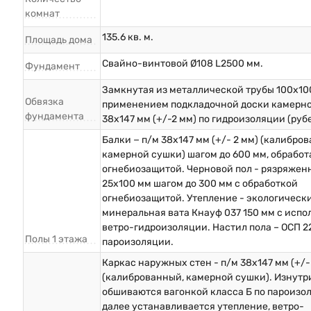
комнат
135.6 кв. м.
Площадь дома
Свайно-винтовой Ø108 L2500 мм.
Фундамент
Замкнутая из металлической трубы 100х10
Обвязка
применением подкладочной доски камерн
фундамента
38х147 мм (+/-2 мм) по гидроизоляции (руб
Балки − п/м 38х147 мм (+/- 2 мм) (калибро
камерной сушки) шагом до 600 мм, обрабо
огнебиозащитой. Черновой пол - рязряжен
25х100 мм шагом до 300 мм с обработкой
огнебиозащитой. Утепление - экологическ
минеральная вата Кнауф 037 150 мм с исп
ветро-гидроизоляции. Настил пола – ОСП 2
Полы 1 этажа
пароизоляции.
Каркас наружных стен - п/м 38х147 мм (+/-
(калиброванный, камерной сушки). Изнутр
обшиваются вагонкой класса Б по пароизо
далее устанавливается утепление, ветро-