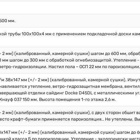
500 мм.
кой трубы 100х100х4 мм с применением подкладочной доски кам
/- 2 мм) (калиброванный, камерной сушки) шагом до 600 мм, обр
 мм шагом до 300 мм с обработкой огнебиозащитой. Утепление -
ветро-гидроизоляции. Настил пола – ОСП 22 мм по пароизоляции
/м 38х147 мм (+/- 2 мм) (калиброванный, камерной сушки). Изну
навливается утепление, ветро-гидрозащитная мембрана, вентил
 завершающей отделки сайдинг Docke D45DL с металлическими у
науф 037 150 мм. Высота помещения 1-го этажа 2,6 м.
/- 2 мм) (калиброванный, камерной сушки), с двух сторон обшит 
место крафт-бумаги применяется пароизоляция.. Не утеплены. Вы
8х147 мм (+/- 2 мм) (калиброванный, камерной сушки) шагом до 
нкой класса Б по пароизоляции. Утепление - экологически чист