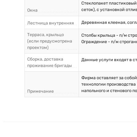
Стеклопакет пластиковый
сеток), с установкой отли
Окна
Деревянная клееная, согл
Лестница внутренняя
Терраса, крыльцо
Столбы крыльца - п/м стр
(если предусмотрена
Ограждение - п/м строган
проектом)
Сборка, доставка
Данные услуги входят в с
проживание бригады
Фирма оставляет за собо
технологии производства 
напольного и стенового п
Примечание