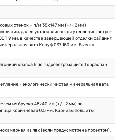
овых стенок − п/м 38х147 мм (+/- 2 мм)
золяции, далее устанавливается утепление, ветро-
ОСП 9 мм, в качестве завершающей отделки сайдинг
минеральная вата Кнауф 037 150 мм. Высота
вагонкой класса Б по гидроветрозащите Терраспан
тепление - экологически чистая минеральная вата
елем из бруска 45х40 мм (+/- 2 мм) по
епица коричневая 0.5 мм. Карнизы подшиты
нокамерная из пвх (если предусмотрена проектом).