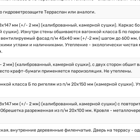
по гидроветрозащите Терраспан или аналоги.
х147 мм (+/- 2 мм) (калиброванный, камерной сушки). Каркас бок
 сушки). Изнутри стены обшиваются вагонкой класса Б по парои
вентилируемый фасад п/м 45х40 мм (+/-2 мм) шагом до 600 мм, 
кими углами и наличниками. Утепление - экологически чистая 
м.
/- 2 мм) (калиброванный, камерной сушки), с двух сторон обшит 
вместо крафт-бумаги применяется пароизоляция. Не утеплены.
нкой класса Б по ригелям из п/м 20х150 мм (камерной сушки). У
8х147 мм (+/- 2 мм) (калиброванный, камерной сушки) с повторит
Обрешетка разреженная из п/м 20х100 мм. Кровля - металлочер
кая, внутренние деревянные филенчатые. Дверь на террасу - од