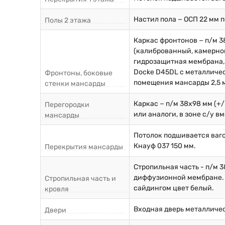
Настил пола − ОСП 22 мм 
Полы 2 этажа
Каркас фронтонов − п/м 38
(калиброванный, камерной
гидрозащитная мембрана, 
Docke D45DL с металличес
Фронтоны, боковые
помещения мансарды 2,5 
стенки мансарды
Каркас − п/м 38х98 мм (+
Перегородки
или аналоги, в зоне с/у 
мансарды
Потолок подшивается ваго
Кнауф 037 150 мм.
Перекрытия мансарды
Стропильная часть - п/м 3
диффузионной мембране. 
Стропильная часть и
сайдингом цвет белый.
кровля
Входная дверь металличес
Двери