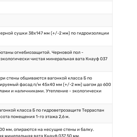
ерной сушки 38х147 мм (+/-2 мм) по гидроизоляции
аботаны огнебиозащитой. Черновой пол -
 экологически чистая минеральная вата Кнауф 037
.
три стены обшиваются вагонкой класса Б по
ируемый фасад п/м 45х40 мм (+/-2 мм) шагом до 600
глами и наличниками. Утепление - экологически
вагонкой класса Б по гидроветрозащите Терраспан
сота помещения 1-го этажа 2,6 м.
600 мм, опираются на несущие стены и балку.
ая минеральная вата Кнауф 037 50 мм.