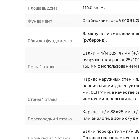
116.5 кв. м.
Площадь дома
Свайно-винтовой Ø108 L2
Фундамент
Замкнутая из металличес
(рубероид).
Обвязка фундамента
Балки − п/м 38х147 мм (+
рязряженная доска 25х100
150 мм с использованием 
Полы 1 этажа
Каркас наружных стен - п
пароизоляции, далее уста
мм, ОСП 9 мм, в качестве
чистая минеральная вата К
Стены 1 этажа
Каркас - п/м 38х98 мм (+
или аналоги, в зоне с/у в
Перегородки 1 этажа
Балки перекрытия - п/м 3
Потолок подшивается ваго
Перекрытия 1 этажа