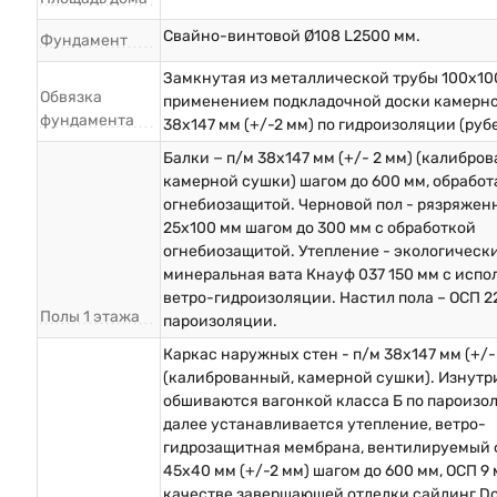
Свайно-винтовой Ø108 L2500 мм.
Фундамент
Замкнутая из металлической трубы 100х10
Обвязка
применением подкладочной доски камерн
фундамента
38х147 мм (+/-2 мм) по гидроизоляции (руб
Балки − п/м 38х147 мм (+/- 2 мм) (калибро
камерной сушки) шагом до 600 мм, обрабо
огнебиозащитой. Черновой пол - рязряжен
25х100 мм шагом до 300 мм с обработкой
огнебиозащитой. Утепление - экологическ
минеральная вата Кнауф 037 150 мм с исп
ветро-гидроизоляции. Настил пола – ОСП 2
Полы 1 этажа
пароизоляции.
Каркас наружных стен - п/м 38х147 мм (+/-
(калиброванный, камерной сушки). Изнутр
обшиваются вагонкой класса Б по пароизо
далее устанавливается утепление, ветро-
гидрозащитная мембрана, вентилируемый 
45х40 мм (+/-2 мм) шагом до 600 мм, ОСП 9 
качестве завершающей отделки сайдинг D