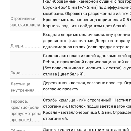
(калиброванный, камерной сушки) с повто
бруска 45х40 мм (+/- 2 мм) по диффузионн
мембране. Обрешетка разреженная из п/м 
Стропильная
Кровля - металлочерепица коричневая 0.5 
часть и кровля
Карнизы подшиты сайдингом цвет белый.
Входная дверь металлическая, внутренние
деревянные филенчатые. Дверь на террасу 
Двери
однокамерная из пвх (если предусмотрена 
Стеклопакет пластиковый однокамерный п
Rehau, с проклейкой пароизоляционной ле
(без подоконников и москитных сеток), с у
Окна
отлива (цвет белый).
Деревянная клееная, согласно проекту. О
Лестница
согласно проекту.
внутренняя
Столбы крыльца - п/м строганный. Настил п
Терраса,
строганный. Потолок подшивается вагонкой
крыльцо (если
Кровля - металлочерепица 0.5 мм. Огражде
предусмотрена
строганный.
проектом)
Данные услуги входят в стоимость данной
Сборка,