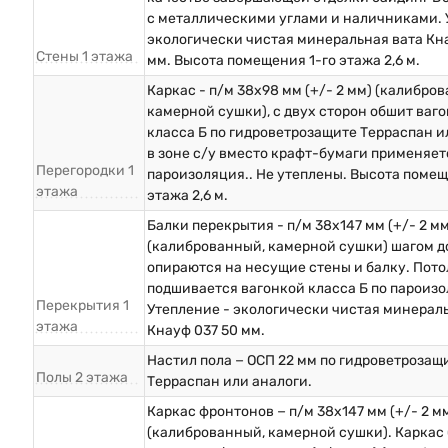
с металлическими углами и наличниками. 
экологически чистая минеральная вата Кна
Стены 1 этажа
мм. Высота помещения 1-го этажа 2,6 м.
Каркас - п/м 38х98 мм (+/- 2 мм) (калибро
камерной сушки), с двух сторон обшит ваг
класса Б по гидроветрозащите Терраспан и
в зоне с/у вместо крафт-бумаги применяет
Перегородки 1
пароизоляция.. Не утеплены. Высота помещ
этажа
этажа 2,6 м.
Балки перекрытия - п/м 38х147 мм (+/- 2 мм
(калиброванный, камерной сушки) шагом до
опираются на несущие стены и балку. Пото
подшивается вагонкой класса Б по пароизо
Перекрытия 1
Утепление - экологически чистая минерал
этажа
Кнауф 037 50 мм.
Настил пола − ОСП 22 мм по гидроветрозащ
Полы 2 этажа
Терраспан или аналоги.
Каркас фронтонов − п/м 38х147 мм (+/- 2 м
(калиброванный, камерной сушки). Каркас