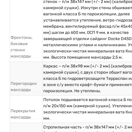
стенок − п/м 38х147 мм (+/- 2 мм) (калибр
камерной сушки). Изнутри стены обшиваю
вагонкой класса Б по пароизоляции, далее
устанавливается утепление, ветро-гидроз
мембрана, вентилируемый фасад п/м 45х40
мм) шагом до 600 мм, ОСП 9 мм, в качестве
Фронтоны,
завершающей отделки сайдинг Docke D45D
боковые
металлическими углами и наличниками. Ут
стенки
экологически чистая минеральная вата Кна
мансарды
мм. Высота помещения мансарды 2,5 м.
Каркас − п/м 38х98 мм (+/- 2 мм) (калибро
камерной сушки), с двух сторон обшит ваг
класса Б по гидроветрозащите Терраспан и
Перегородки
в зоне с/у вместо крафт-бумаги применяет
мансарды
пароизоляция. Не утеплены.
Потолок подшивается вагонкой класса Б по
п/м 20х150 мм (камерной сушки). Утеплени
Перекрытия
экологически чистая минеральная вата Кна
мансарды
мм.
Стропильная часть - п/м 38х147 мм (+/- 2 м