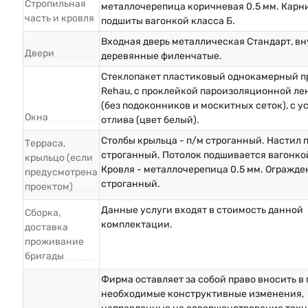
Стропильная
металлочерепица коричневая 0.5 мм. Карн
часть и кровля
подшиты вагонкой класса Б.
Входная дверь металлическая Стандарт, в
Двери
деревянные филенчатые.
Стеклопакет пластиковый однокамерный п
Rehau, с проклейкой пароизоляционной ле
(без подоконников и москитных сеток), с у
Окна
отлива (цвет белый).
Столбы крыльца - п/м строганный. Настил п
Терраса,
строганный. Потолок подшивается вагонкой
крыльцо (если
Кровля - металлочерепица 0.5 мм. Огражде
предусмотрена
строганный.
проектом)
Данные услуги входят в стоимость данной
Сборка,
комплектации.
доставка
проживание
бригады
Фирма оставляет за собой право вносить в
необходимые конструктивные изменения,