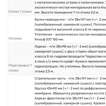
с металлическими углами и наличниками. 
экологически чистая минеральная вата Кна
Стены 1 этажа
мм. Высота помещения 1-го этажа 2,5 м.
Балки перекрытия - п/м 38х147 мм (+/- 2 мм
(калиброванный, камерной сушки). Потоло
подшивается вагонкой класса Б по пароизо
Утепление - экологически чистая минерал
Потолок
Кнауф 037 150 мм.
Каркас - п/м 38х98 мм (+/- 2 мм) (калибро
камерной сушки), с двух сторон обшит ваг
класса Б по гидроветрозащите Терраспан и
в зоне с/у вместо крафт-бумаги применяет
Перегородки 1
пароизоляция. Не утеплены. Высота помеще
этажа
этажа 2,5 м.
Стропильная часть - п/м 38х147 мм (+/- 2 м
(калиброванный, камерной сушки) с повто
бруска 45х40 мм (+/- 2 мм) по диффузионн
мембране. Обрешетка разреженная из п/м 
Каркас фронтонов п/м 38х147 мм (+/- 2 мм)
(калиброванный, камерной сушки). Кровля 