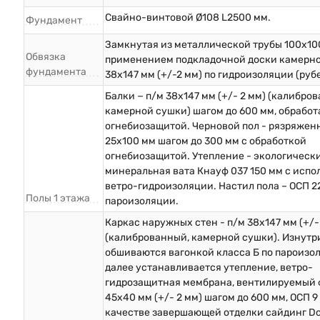
Свайно-винтовой Ø108 L2500 мм.
Фундамент
Замкнутая из металлической трубы 100х10
Обвязка
применением подкладочной доски камерн
фундамента
38х147 мм (+/-2 мм) по гидроизоляции (руб
Балки − п/м 38х147 мм (+/- 2 мм) (калибро
камерной сушки) шагом до 600 мм, обрабо
огнебиозащитой. Черновой пол - рязряжен
25х100 мм шагом до 300 мм с обработкой
огнебиозащитой. Утепление - экологическ
минеральная вата Кнауф 037 150 мм с исп
ветро-гидроизоляции. Настил пола – ОСП 2
Полы 1 этажа
пароизоляции.
Каркас наружных стен - п/м 38х147 мм (+/-
(калиброванный, камерной сушки). Изнутр
обшиваются вагонкой класса Б по пароизо
далее устанавливается утепление, ветро-
гидрозащитная мембрана, вентилируемый 
45х40 мм (+/- 2 мм) шагом до 600 мм, ОСП 9 
качестве завершающей отделки сайдинг D