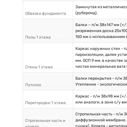
Замкнутая из металличес
(рубероид).
Обвязка фундамента
Балки − п/м 38х147 мм (+
рязряженная доска 25х100
150 мм с использованием 
Полы 1 этажа
Каркас наружных стен - п
пароизоляции, далее уста
мм, ОСП 9 мм, в качестве
чистая минеральная вата К
Стены 1 этажа
Балки перекрытия - п/м 3
Утепление - экологически
Потолок
Каркас - п/м 38х98 мм (+
или аналоги, в зоне с/у 
Перегородки 1 этажа
Стропильная часть - п/м 3
диффузионной мембране. О
Стропильная часть и
сушки). Кровля - металло
кровля