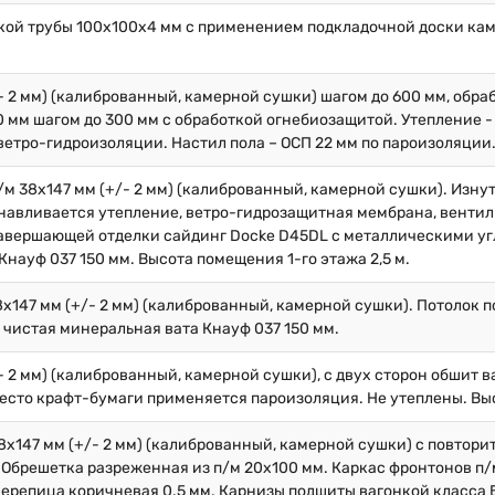
кой трубы 100х100х4 мм с применением подкладочной доски кам
/- 2 мм) (калиброванный, камерной сушки) шагом до 600 мм, обр
 мм шагом до 300 мм с обработкой огнебиозащитой. Утепление -
ветро-гидроизоляции. Настил пола – ОСП 22 мм по пароизоляции
/м 38х147 мм (+/- 2 мм) (калиброванный, камерной сушки). Изну
навливается утепление, ветро-гидрозащитная мембрана, вентил
 завершающей отделки сайдинг Docke D45DL с металлическими у
науф 037 150 мм. Высота помещения 1-го этажа 2,5 м.
8х147 мм (+/- 2 мм) (калиброванный, камерной сушки). Потолок 
 чистая минеральная вата Кнауф 037 150 мм.
/- 2 мм) (калиброванный, камерной сушки), с двух сторон обшит 
вместо крафт-бумаги применяется пароизоляция. Не утеплены. Выс
8х147 мм (+/- 2 мм) (калиброванный, камерной сушки) с повторит
брешетка разреженная из п/м 20х100 мм. Каркас фронтонов п/м
черепица коричневая 0.5 мм. Карнизы подшиты вагонкой класса 