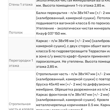
экологически чистая минеральная вата Кна
Стены 1 этажа
мм. Высота помещения 1-го этажа 2,85 м.
Балки перекрытия - п/м 38х147 мм (+/- 2 мм
(калиброванный, камерной сушки). Потоло
подшивается вагонкой класса Б по пароизо
Утепление - экологически чистая минерал
Потолок
Кнауф 037 150 мм.
Каркас - п/м 38х98 мм (+/- 2 мм) (калибро
камерной сушки), с двух сторон обшит ваг
класса Б по гидроветрозащите Терраспан и
в зоне с/у вместо крафт-бумаги применяет
Перегородки 1
пароизоляция. Не утеплены. Высота помеще
этажа
этажа 2,85 м.
Стропильная часть - п/м 38х147 мм (+/- 2 м
(калиброванный, камерной сушки) с повто
бруска 45х40 мм (+/- 2 мм) по диффузионн
мембране. Обрешетка разреженная из п/м 
Каркас фронтонов п/м 38х147 мм (+/- 2 мм)
(калиброванный, камерной сушки). Кровля 
Стропильная
металлочерепица коричневая 0.5 мм. Карн
часть и кровля