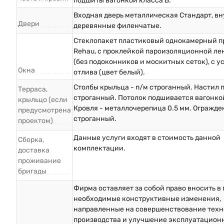
подшиты вагонкой класса Б.
Входная дверь металлическая Стандарт, в
Двери
деревянные филенчатые.
Стеклопакет пластиковый однокамерный п
Rehau, с проклейкой пароизоляционной ле
(без подоконников и москитных сеток), с у
Окна
отлива (цвет белый).
Столбы крыльца - п/м строганный. Настил п
Терраса,
строганный. Потолок подшивается вагонкой
крыльцо (если
Кровля - металлочерепица 0.5 мм. Огражде
предусмотрена
строганный.
проектом)
Данные услуги входят в стоимость данной
Сборка,
комплектации.
доставка
проживание
бригады
Фирма оставляет за собой право вносить в
необходимые конструктивные изменения,
направленные на совершенствование техн
производства и улучшение эксплуатацион