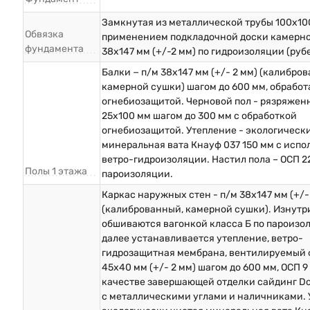
Замкнутая из металлической трубы 100х10
Обвязка
применением подкладочной доски камерн
фундамента
38х147 мм (+/-2 мм) по гидроизоляции (руб
Балки − п/м 38х147 мм (+/- 2 мм) (калибро
камерной сушки) шагом до 600 мм, обрабо
огнебиозащитой. Черновой пол - рязряжен
25х100 мм шагом до 300 мм с обработкой
огнебиозащитой. Утепление - экологическ
минеральная вата Кнауф 037 150 мм с исп
ветро-гидроизоляции. Настил пола – ОСП 2
Полы 1 этажа
пароизоляции.
Каркас наружных стен - п/м 38х147 мм (+/-
(калиброванный, камерной сушки). Изнутр
обшиваются вагонкой класса Б по пароизо
далее устанавливается утепление, ветро-
гидрозащитная мембрана, вентилируемый 
45х40 мм (+/- 2 мм) шагом до 600 мм, ОСП 9 
качестве завершающей отделки сайдинг D
с металлическими углами и наличниками. 