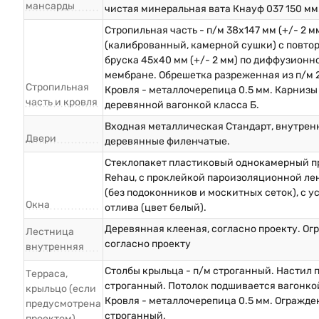
мансарды
чистая минеральная вата Кнауф 037 150 мм
Стропильная часть - п/м 38х147 мм (+/- 2 м
(калиброванный, камерной сушки) с повто
бруска 45х40 мм (+/- 2 мм) по диффузионн
мембране. Обрешетка разреженная из п/м 
Стропильная
Кровля - металлочерепица 0.5 мм. Карниз
часть и кровля
деревянной вагонкой класса Б.
Входная металлическая Стандарт, внутрен
Двери
деревянные филенчатые.
Стеклопакет пластиковый однокамерный п
Rehau, с проклейкой пароизоляционной ле
(без подоконников и москитных сеток), с у
Окна
отлива (цвет белый).
Деревянная клееная, согласно проекту. О
Лестница
согласно проекту
внутренняя
Столбы крыльца - п/м строганный. Настил п
Терраса,
строганный. Потолок подшивается вагонкой
крыльцо (если
Кровля - металлочерепица 0.5 мм. Огражде
предусмотрена
строганный.
проектом)