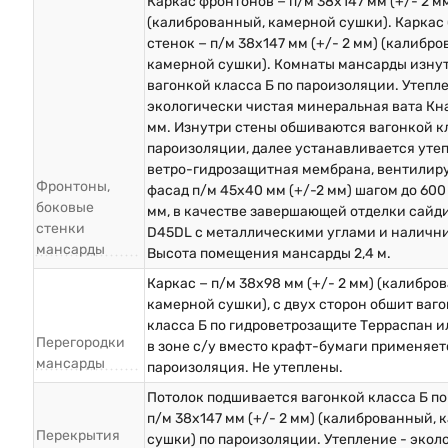
Каркас фронтонов − п/м 38х147 мм (+/- 2 м
(калиброванный, камерной сушки). Каркас
стенок − п/м 38х147 мм (+/- 2 мм) (калибр
камерной сушки). Комнаты мансарды изну
вагонкой класса Б по пароизоляции. Утепл
экологически чистая минеральная вата Кна
мм. Изнутри стены обшиваются вагонкой кл
пароизоляции, далее устанавливается уте
ветро-гидрозащитная мембрана, вентили
Фронтоны,
фасад п/м 45х40 мм (+/-2 мм) шагом до 600
боковые
мм, в качестве завершающей отделки сайд
стенки
D45DL с металлическими углами и наличн
мансарды
Высота помещения мансарды 2,4 м.
Каркас − п/м 38х98 мм (+/- 2 мм) (калибро
камерной сушки), с двух сторон обшит ваг
класса Б по гидроветрозащите Терраспан и
Перегородки
в зоне с/у вместо крафт-бумаги применяет
мансарды
пароизоляция. Не утеплены.
Потолок подшивается вагонкой класса Б по
п/м 38х147 мм (+/- 2 мм) (калиброванный,
Перекрытия
сушки) по пароизоляции. Утепление - экол