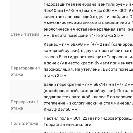
гидрозащитная мембрана, вентилируемый 
45х40 мм (+/-2 мм) шагом до 600 мм, ОСП 9 
качестве завершающей отделки-сайдинг D
с металлическими углами и наличниками. 
экологически чистая минеральная вата Кна
Стены 1 этажа
мм. Высота помещения 1-го этажа 2,5 м.
Каркас - п/м 38х98 мм (+/- 2 мм) (калибро
камерной сушки), с двух сторон обшит ваг
класса Б по гидроветрозащите Терраспан и
в зоне с/у вместо крафт-бумаги применяет
Перегородки 1
пароизоляция. Не утеплены. Высота помеще
этажа
этажа 2,5 м.
Балки перекрытия - п/м 38х147 мм (+/- 2 мм
(калиброванный, камерной сушки). Потоло
подшивается вагонкой класса Б по пароизо
Перекрытия 1
Утепление - экологически чистая минерал
этажа
Кнауф 037 50 мм.
Настил пола − ОСП 22 мм по гидроветрозащ
Полы 2 этажа
Терраспан или аналоги.