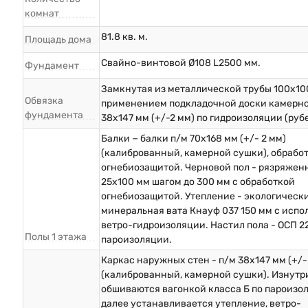
комнат
81.8 кв. м.
Площадь дома
Свайно-винтовой Ø108 L2500 мм.
Фундамент
Замкнутая из металлической трубы 100х10
Обвязка
применением подкладочной доски камерн
фундамента
38х147 мм (+/-2 мм) по гидроизоляции (руб
Балки − балки п/м 70х168 мм (+/- 2 мм)
(калиброванный, камерной сушки), обрабо
огнебиозащитой. Черновой пол - рязряжен
25х100 мм шагом до 300 мм с обработкой
огнебиозащитой. Утепление - экологическ
минеральная вата Кнауф 037 150 мм с исп
ветро-гидроизоляции. Настил пола - ОСП 2
Полы 1 этажа
пароизоляции.
Каркас наружных стен - п/м 38х147 мм (+/-
(калиброванный, камерной сушки). Изнутр
обшиваются вагонкой класса Б по пароизо
далее устанавливается утепление, ветро-