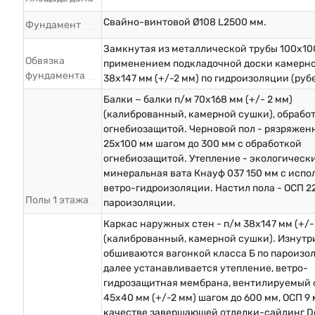
Свайно-винтовой Ø108 L2500 мм.
Фундамент
Замкнутая из металлической трубы 100х10
Обвязка
применением подкладочной доски камерн
фундамента
38х147 мм (+/-2 мм) по гидроизоляции (руб
Балки − балки п/м 70х168 мм (+/- 2 мм)
(калиброванный, камерной сушки), обрабо
огнебиозащитой. Черновой пол - рязряжен
25х100 мм шагом до 300 мм с обработкой
огнебиозащитой. Утепление - экологическ
минеральная вата Кнауф 037 150 мм с исп
ветро-гидроизоляции. Настил пола - ОСП 2
Полы 1 этажа
пароизоляции.
Каркас наружных стен - п/м 38х147 мм (+/-
(калиброванный, камерной сушки). Изнутр
обшиваются вагонкой класса Б по пароизо
далее устанавливается утепление, ветро-
гидрозащитная мембрана, вентилируемый 
45х40 мм (+/-2 мм) шагом до 600 мм, ОСП 9 
качестве завершающей отделки-сайдинг D