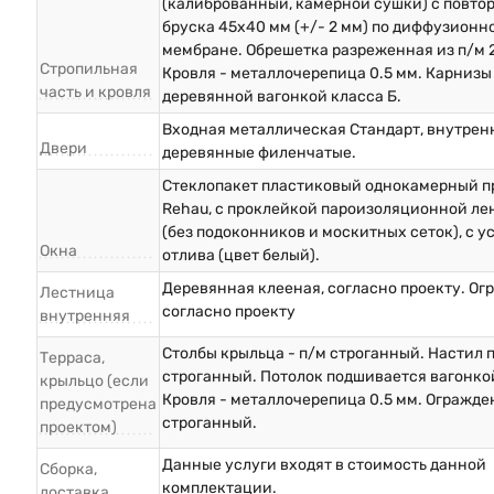
(калиброванный, камерной сушки) с повто
бруска 45х40 мм (+/- 2 мм) по диффузионн
мембране. Обрешетка разреженная из п/м 
Стропильная
Кровля - металлочерепица 0.5 мм. Карниз
часть и кровля
деревянной вагонкой класса Б.
Входная металлическая Стандарт, внутрен
Двери
деревянные филенчатые.
Стеклопакет пластиковый однокамерный п
Rehau, с проклейкой пароизоляционной ле
(без подоконников и москитных сеток), с у
Окна
отлива (цвет белый).
Деревянная клееная, согласно проекту. О
Лестница
согласно проекту
внутренняя
Столбы крыльца - п/м строганный. Настил п
Терраса,
строганный. Потолок подшивается вагонкой
крыльцо (если
Кровля - металлочерепица 0.5 мм. Огражде
предусмотрена
строганный.
проектом)
Данные услуги входят в стоимость данной
Сборка,
комплектации.
доставка