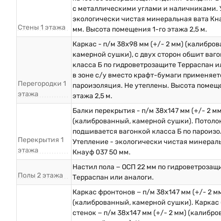
с металлическими углами и наличниками. 
экологически чистая минеральная вата Кна
Стены 1 этажа
мм. Высота помещения 1-го этажа 2,5 м.
Каркас - п/м 38х98 мм (+/- 2 мм) (калибро
камерной сушки), с двух сторон обшит ваг
класса Б по гидроветрозащите Терраспан и
в зоне с/у вместо крафт-бумаги применяет
Перегородки 1
пароизоляция. Не утеплены. Высота помеще
этажа
этажа 2,5 м.
Балки перекрытия - п/м 38х147 мм (+/- 2 мм
(калиброванный, камерной сушки). Потоло
подшивается вагонкой класса Б по пароизо
Перекрытия 1
Утепление - экологически чистая минерал
этажа
Кнауф 037 50 мм.
Настил пола − ОСП 22 мм по гидроветрозащ
Полы 2 этажа
Терраспан или аналоги.
Каркас фронтонов − п/м 38х147 мм (+/- 2 м
(калиброванный, камерной сушки). Каркас
стенок − п/м 38х147 мм (+/- 2 мм) (калибр