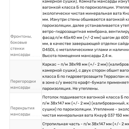
камерной сушки). Комнаты мансарды изну
вагонкой класса Б по пароизоляции. Утепл
экологически чистая минеральная вата Кна
мм. Изнутри стены обшиваются вагонкой кл
пароизоляции, далее устанавливается уте
ветро-гидрозащитная мембрана, вентили
Фронтоны,
фасад п/м 45х40 мм (+/-2 мм) шагом до 600
боковые
мм, в качестве завершающей отделки сайд
стенки
D45DL с металлическими углами и наличн
мансарды
Высота помещения мансарды 2,4 м.
Каркас − п/м 38х98 мм (+/- 2 мм) (калибро
камерной сушки), с двух сторон обшит ваг
класса Б по гидроветрозащите Терраспан и
Перегородки
в зоне с/у вместо крафт-бумаги применяет
мансарды
пароизоляция. Не утеплены.
Потолок подшивается вагонкой класса Б по
п/м 38х147 мм (+/- 2 мм) (калиброванный,
Перекрытия
сушки) по пароизоляции. Утепление - экол
мансарды
чистая минеральная вата Кнауф 037 150 мм
Стропильная часть - п/м 38х147 мм (+/- 2 м