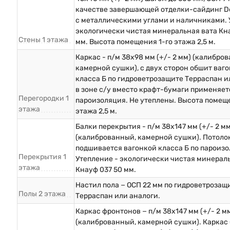
качестве завершающей отделки-сайдинг D
с металлическими углами и наличниками. 
экологически чистая минеральная вата Кна
Стены 1 этажа
мм. Высота помещения 1-го этажа 2,5 м.
Каркас - п/м 38х98 мм (+/- 2 мм) (калибро
камерной сушки), с двух сторон обшит ваг
класса Б по гидроветрозащите Терраспан и
в зоне с/у вместо крафт-бумаги применяет
Перегородки 1
пароизоляция. Не утеплены. Высота помеще
этажа
этажа 2,5 м.
Балки перекрытия - п/м 38х147 мм (+/- 2 мм
(калиброванный, камерной сушки). Потоло
подшивается вагонкой класса Б по пароизо
Перекрытия 1
Утепление - экологически чистая минерал
этажа
Кнауф 037 50 мм.
Настил пола − ОСП 22 мм по гидроветрозащ
Полы 2 этажа
Терраспан или аналоги.
Каркас фронтонов − п/м 38х147 мм (+/- 2 м
(калиброванный, камерной сушки). Каркас