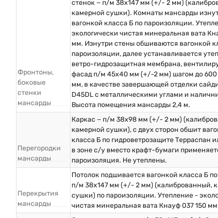
стенок − п/м 38х147 мм (+/- 2 мм) (калибр
камерной сушки). Комнаты мансарды изну
вагонкой класса Б по пароизоляции. Утепл
экологически чистая минеральная вата Кна
мм. Изнутри стены обшиваются вагонкой кл
пароизоляции, далее устанавливается уте
ветро-гидрозащитная мембрана, вентили
Фронтоны,
фасад п/м 45х40 мм (+/-2 мм) шагом до 600
боковые
мм, в качестве завершающей отделки сайд
стенки
D45DL с металлическими углами и наличн
мансарды
Высота помещения мансарды 2,4 м.
Каркас − п/м 38х98 мм (+/- 2 мм) (калибро
камерной сушки), с двух сторон обшит ваг
класса Б по гидроветрозащите Терраспан и
Перегородки
в зоне с/у вместо крафт-бумаги применяет
мансарды
пароизоляция. Не утеплены.
Потолок подшивается вагонкой класса Б по
п/м 38х147 мм (+/- 2 мм) (калиброванный,
Перекрытия
сушки) по пароизоляции. Утепление - экол
мансарды
чистая минеральная вата Кнауф 037 150 мм