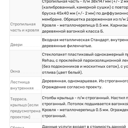
Стропильная часть - п/м 38х147 мм (+/- 2 м
(калиброванный, камерной сушки) с повто
бруска 45х40 мм (+/- 2 мм) по диффузионн
мембране. Обрешетка разреженная из п/м 
Стропильная
Кровля - металлочерепица 0.5 мм. Карниз
часть и кровля
деревянной вагонкой класса Б.
Входная металлическая Стандарт, внутрен
Двери
деревянные филенчатые.
Стеклопакет пластиковый однокамерный п
Rehau, с проклейкой пароизоляционной ле
(без подоконников и москитных сеток), с у
Окна
отлива (цвет белый).
Деревянная, одномаршевая. Из строганного
Лестница
Ограждение согласно проекту.
внутренняя
Столбы крыльца - п/м строганный. Настил п
Терраса,
строганный. Потолок подшивается вагонкой
крыльцо (если
Кровля - металлочерепица 0.5 мм. Огражде
предусмотрена
строганный.
проектом)
Данные услуги входят в стоимость данной
Сборка,