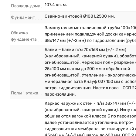
107.4 кв. м.
Площадь дома
Свайно-винтовой Ø108 L2500 мм.
Фундамент
Замкнутая из металлической трубы 100х10
Обвязка
применением подкладочной доски камерн
фундамента
38х147 мм (+/-2 мм) по гидроизоляции (руб
Балки − балки п/м 70х168 мм (+/- 2 мм)
(калиброванный, камерной сушки), обрабо
огнебиозащитой. Черновой пол - рязряжен
25х100 мм шагом до 300 мм с обработкой
огнебиозащитой. Утепление - экологическ
минеральная вата Кнауф 037 150 мм с исп
ветро-гидроизоляции. Настил пола - ОСП 2
Полы 1 этажа
пароизоляции.
Каркас наружных стен - п/м 38х147 мм (+/-
(калиброванный, камерной сушки). Изнутр
обшиваются вагонкой класса Б по пароизо
далее устанавливается утепление, ветро-
гидрозащитная мембрана, вентилируемый 
45х40 мм (+/-2 мм) шагом до 600 мм, ОСП 9 