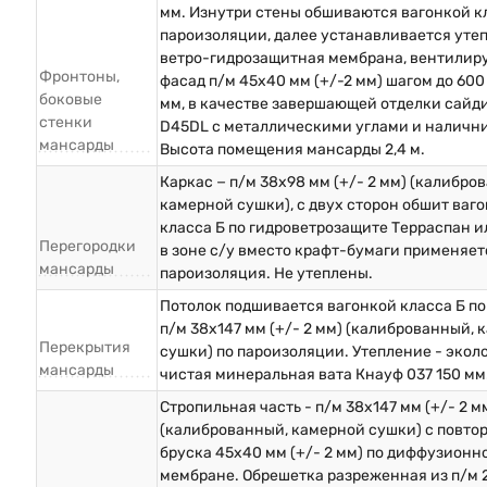
мм. Изнутри стены обшиваются вагонкой кл
пароизоляции, далее устанавливается уте
ветро-гидрозащитная мембрана, вентили
Фронтоны,
фасад п/м 45х40 мм (+/-2 мм) шагом до 600
боковые
мм, в качестве завершающей отделки сайд
стенки
D45DL с металлическими углами и наличн
мансарды
Высота помещения мансарды 2,4 м.
Каркас − п/м 38х98 мм (+/- 2 мм) (калибро
камерной сушки), с двух сторон обшит ваг
класса Б по гидроветрозащите Терраспан и
Перегородки
в зоне с/у вместо крафт-бумаги применяет
мансарды
пароизоляция. Не утеплены.
Потолок подшивается вагонкой класса Б по
п/м 38х147 мм (+/- 2 мм) (калиброванный,
Перекрытия
сушки) по пароизоляции. Утепление - экол
мансарды
чистая минеральная вата Кнауф 037 150 мм
Стропильная часть - п/м 38х147 мм (+/- 2 м
(калиброванный, камерной сушки) с повто
бруска 45х40 мм (+/- 2 мм) по диффузионн
мембране. Обрешетка разреженная из п/м 