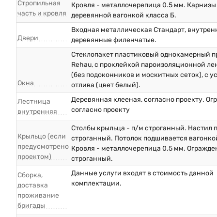
Стропильная
Кровля - металлочерепица 0.5 мм. Карниз
часть и кровля
деревянной вагонкой класса Б.
Входная металлическая Стандарт, внутрен
Двери
деревянные филенчатые.
Стеклопакет пластиковый однокамерный п
Rehau, с проклейкой пароизоляционной ле
(без подоконников и москитных сеток), с у
Окна
отлива (цвет белый).
Деревянная клееная, согласно проекту. О
Лестница
согласно проекту
внутренняя
Столбы крыльца - п/м строганный. Настил п
Крыльцо (если
строганный. Потолок подшивается вагонкой
предусмотрено
Кровля - металлочерепица 0.5 мм. Огражде
проектом)
строганный.
Данные услуги входят в стоимость данной
Сборка,
комплектации.
доставка
проживание
бригады