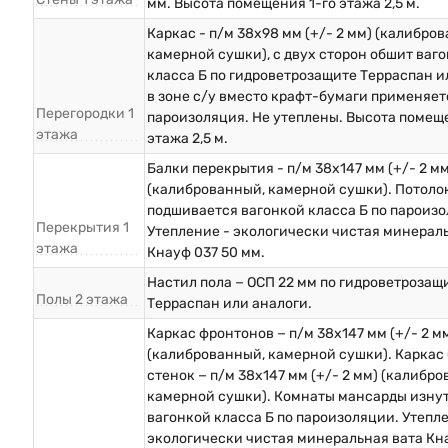
мм. Высота помещения 1-го этажа 2,5 м.
Каркас - п/м 38х98 мм (+/- 2 мм) (калибро
камерной сушки), с двух сторон обшит ваг
класса Б по гидроветрозащите Терраспан и
в зоне с/у вместо крафт-бумаги применяет
Перегородки 1
пароизоляция. Не утеплены. Высота помеще
этажа
этажа 2,5 м.
Балки перекрытия - п/м 38х147 мм (+/- 2 мм
(калиброванный, камерной сушки). Потоло
подшивается вагонкой класса Б по пароизо
Перекрытия 1
Утепление - экологически чистая минерал
этажа
Кнауф 037 50 мм.
Настил пола − ОСП 22 мм по гидроветрозащ
Полы 2 этажа
Терраспан или аналоги.
Каркас фронтонов − п/м 38х147 мм (+/- 2 м
(калиброванный, камерной сушки). Каркас
стенок − п/м 38х147 мм (+/- 2 мм) (калибр
камерной сушки). Комнаты мансарды изну
вагонкой класса Б по пароизоляции. Утепл
экологически чистая минеральная вата Кна