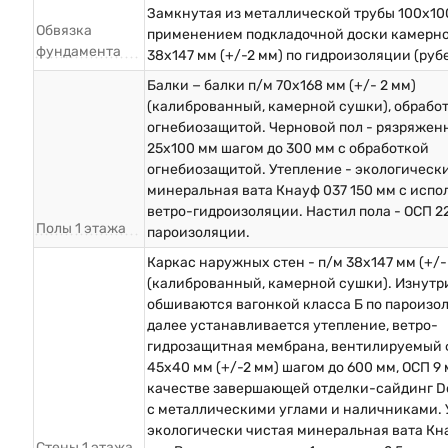
Замкнутая из металлической трубы 100х10
Обвязка
применением подкладочной доски камерн
фундамента
38х147 мм (+/-2 мм) по гидроизоляции (руб
Балки − балки п/м 70х168 мм (+/- 2 мм)
(калиброванный, камерной сушки), обрабо
огнебиозащитой. Черновой пол - рязряжен
25х100 мм шагом до 300 мм с обработкой
огнебиозащитой. Утепление - экологическ
минеральная вата Кнауф 037 150 мм с исп
ветро-гидроизоляции. Настил пола - ОСП 2
Полы 1 этажа
пароизоляции.
Каркас наружных стен - п/м 38х147 мм (+/-
(калиброванный, камерной сушки). Изнутр
обшиваются вагонкой класса Б по пароизо
далее устанавливается утепление, ветро-
гидрозащитная мембрана, вентилируемый 
45х40 мм (+/-2 мм) шагом до 600 мм, ОСП 9 
качестве завершающей отделки-сайдинг D
с металлическими углами и наличниками. 
экологически чистая минеральная вата Кна
Стены 1 этажа