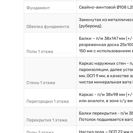
Свайно-винтовой Ø108 L2
Фундамент
Замкнутая из металличес
(рубероид).
Обвязка фундамента
Балки − п/м 38х147 мм (+
рязряженная доска 25х100
150 мм с использованием 
Полы 1 этажа
Каркас наружных стен - п
пароизоляции, далее уста
мм, ОСП 9 мм, в качестве
чистая минеральная вата К
Стены 1 этажа
Каркас - п/м 38х98 мм (+
или аналоги, в зоне с/у в
Перегородки 1 этажа
Балки перекрытия - п/м 3
Потолок подшивается ваго
Перекрытия 1 этажа
Настил пола − ОСП 22 мм 
Полы 2 этажа