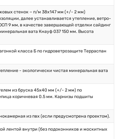
овых стенок − п/м 38х147 мм (+/- 2 мм)
золяции, далее устанавливается утепление, ветро-
ОСП 9 мм, в качестве завершающей отделки сайдинг
минеральная вата Кнауф 037 150 мм. Высота
вагонкой класса Б по гидроветрозащите Терраспан
тепление - экологически чистая минеральная вата
елем из бруска 45х40 мм (+/- 2 мм) по
епица коричневая 0.5 мм. Карнизы подшиты
нокамерная из пвх (если предусмотрена проектом).
ой лентой внутри (без подоконников и москитных