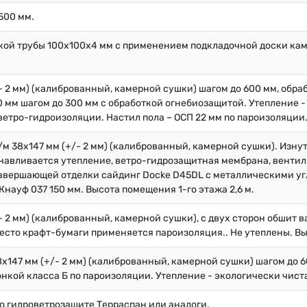
500 мм.
кой трубы 100х100х4 мм с применением подкладочной доски кам
/- 2 мм) (калиброванный, камерной сушки) шагом до 600 мм, обр
 мм шагом до 300 мм с обработкой огнебиозащитой. Утепление -
ветро-гидроизоляции. Настил пола – ОСП 22 мм по пароизоляции
/м 38х147 мм (+/- 2 мм) (калиброванный, камерной сушки). Изну
навливается утепление, ветро-гидрозащитная мембрана, вентил
 завершающей отделки сайдинг Docke D45DL с металлическими у
науф 037 150 мм. Высота помещения 1-го этажа 2,6 м.
/- 2 мм) (калиброванный, камерной сушки), с двух сторон обшит 
место крафт-бумаги применяется пароизоляция.. Не утеплены. Вы
8х147 мм (+/- 2 мм) (калиброванный, камерной сушки) шагом до 
нкой класса Б по пароизоляции. Утепление - экологически чист
по гидроветрозащите Терраспан или аналоги.