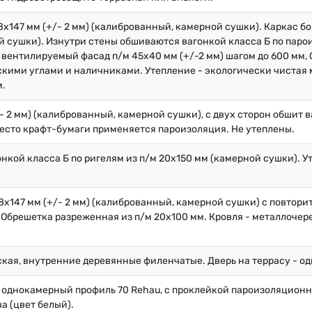
х147 мм (+/- 2 мм) (калиброванный, камерной сушки). Каркас бок
 сушки). Изнутри стены обшиваются вагонкой класса Б по парои
вентилируемый фасад п/м 45х40 мм (+/-2 мм) шагом до 600 мм, 
кими углами и наличниками. Утепление - экологически чистая 
м.
/- 2 мм) (калиброванный, камерной сушки), с двух сторон обшит 
вместо крафт-бумаги применяется пароизоляция. Не утеплены.
нкой класса Б по ригелям из п/м 20х150 мм (камерной сушки). У
8х147 мм (+/- 2 мм) (калиброванный, камерной сушки) с повторит
Обрешетка разреженная из п/м 20х100 мм. Кровля - металлочер
кая, внутренние деревянные филенчатые. Дверь на террасу - од
 однокамерный профиль 70 Rehau, с проклейкой пароизоляционн
ва (цвет белый).