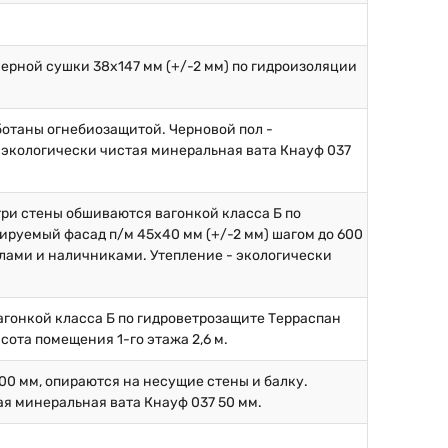
ерной сушки 38х147 мм (+/-2 мм) по гидроизоляции
аботаны огнебиозащитой. Черновой пол -
 экологически чистая минеральная вата Кнауф 037
.
три стены обшиваются вагонкой класса Б по
ируемый фасад п/м 45х40 мм (+/-2 мм) шагом до 600
глами и наличниками. Утепление - экологически
вагонкой класса Б по гидроветрозащите Терраспан
сота помещения 1-го этажа 2,6 м.
600 мм, опираются на несущие стены и балку.
ая минеральная вата Кнауф 037 50 мм.