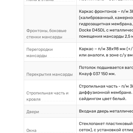
Каркас фронтонов − п/м 38
(калиброванный, камерной
гидрозащитная мембрана, 
Docke D45DL с металличес
Фронтоны, боковые
помещения мансарды 2,5 
стенки мансарды
Каркас − п/м 38х98 мм (+
Перегородки
или аналоги, в зоне с/у 
мансарды
Потолок подшивается ваго
Кнауф 037 150 мм.
Перекрытия мансарды
Стропильная часть - п/м 3
диффузионной мембране. 
Стропильная часть и
сайдингом цвет белый.
кровля
Входная дверь металличес
Двери
Стеклопакет пластиковый
сеток), с установкой отли
Окна