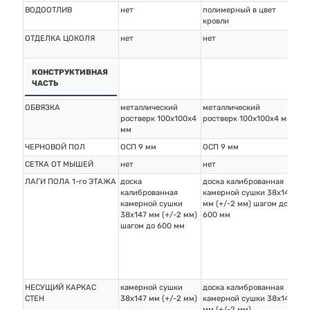
ВОДООТЛИВ
нет
полимерный в цвет
пол
кровли
кро
ОТДЕЛКА ЦОКОЛЯ
нет
нет
нет
КОНСТРУКТИВНАЯ
ЧАСТЬ
ОБВЯЗКА
металлический
металлический
мет
ростверк 100х100х4
ростверк 100х100х4 мм
100
мм
ЧЕРНОВОЙ ПОЛ
ОСП 9 мм
ОСП 9 мм
ОС
СЕТКА ОТ МЫШЕЙ
нет
нет
нет
ЛАГИ ПОЛА 1-го ЭТАЖА
доска
доска калиброванная
дос
калиброванная
камерной сушки 38х147
кам
камерной сушки
мм (+/-2 мм) шагом до
мм 
38х147 мм (+/-2 мм)
600 мм
60
шагом до 600 мм
НЕСУЩИЙ КАРКАС
камерной сушки
доска калиброванная
дос
СТЕН
38х147 мм (+/-2 мм)
камерной сушки 38х147
кам
мм (+/-2 мм)
мм 