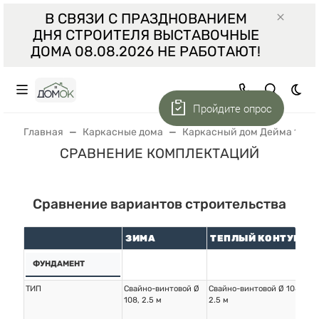
В СВЯЗИ С ПРАЗДНОВАНИЕМ
ДНЯ СТРОИТЕЛЯ ВЫСТАВОЧНЫЕ
ДОМА 08.08.2026 НЕ РАБОТАЮТ!
Тем
Пройдите опрос
Главная
Каркасные дома
Каркасный дом Дейма 15.8х
СРАВНЕНИЕ КОМПЛЕКТАЦИЙ
Сравнение вариантов строительства
ЗИМА
ТЕПЛЫЙ КОНТУР
К
ФУНДАМЕНТ
ТИП
Свайно-винтовой Ø
Свайно-винтовой Ø 108,
Сва
108, 2.5 м
2.5 м
2.5