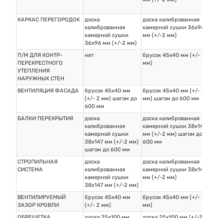
КАРКАС ПЕРЕГОРОДОК
доска
доска калиброванная
дос
калиброванная
камерной сушки 36х96
ка
камерной сушки
мм (+/-2 мм)
мм 
36х96 мм (+/-2 мм)
П/М ДЛЯ КОНТР-
нет
брусок 45х40 мм (+/- 2
бру
ПЕРЕКРЕСТНОГО
мм)
мм
УТЕПЛЕНИЯ
НАРУЖНЫХ СТЕН
ВЕНТИЛЯЦИЯ ФАСАДА
брусок 45х40 мм
брусок 45х40 мм (+/- 2
бру
(+/- 2 мм) шагом до
мм) шагом до 600 мм
мм)
600 мм
БАЛКИ ПЕРЕКРЫТИЯ
доска
доска калиброванная
дос
калиброванная
камерной сушки 38х147
кам
камерной сушки
мм (+/-2 мм) шагом до
мм 
38х147 мм (+/-2 мм)
600 мм
60
шагом до 600 мм
СТРОПИЛЬНАЯ
доска
доска калиброванная
дос
СИСТЕМА
калиброванная
камерной сушки 38х147
кам
камерной сушки
мм (+/-2 мм)
мм 
38х147 мм (+/-2 мм)
ВЕНТИЛИРУЕМЫЙ
брусок 45х40 мм
брусок 45х40 мм (+/- 2
бру
ЗАЗОР КРОВЛИ
(+/- 2 мм)
мм)
мм
ОБРЕШЕТКА
доска 25х100 мм
доска 25х100 мм (+/-2
дос