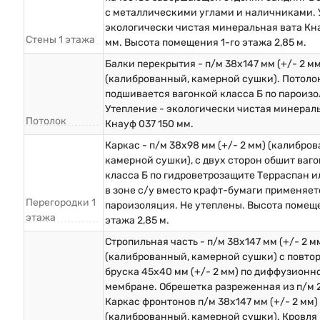
с металлическими углами и наличниками. 
экологически чистая минеральная вата Кна
Стены 1 этажа
мм. Высота помещения 1-го этажа 2,85 м.
Балки перекрытия - п/м 38х147 мм (+/- 2 мм
(калиброванный, камерной сушки). Потоло
подшивается вагонкой класса Б по пароизо
Утепление - экологически чистая минерал
Потолок
Кнауф 037 150 мм.
Каркас - п/м 38х98 мм (+/- 2 мм) (калибро
камерной сушки), с двух сторон обшит ваг
класса Б по гидроветрозащите Терраспан и
в зоне с/у вместо крафт-бумаги применяет
Перегородки 1
пароизоляция. Не утеплены. Высота помеще
этажа
этажа 2,85 м.
Стропильная часть - п/м 38х147 мм (+/- 2 м
(калиброванный, камерной сушки) с повто
бруска 45х40 мм (+/- 2 мм) по диффузионн
мембране. Обрешетка разреженная из п/м 
Каркас фронтонов п/м 38х147 мм (+/- 2 мм)
(калиброванный, камерной сушки). Кровля 