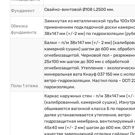
Свайно-винтовой Ø108 L2500 мм.
Фундамент
Замкнутая из металлической трубы 100х10
Обвязка
применением подкладочной доски камерн
фундамента
38х147 мм (+/-2 мм) по гидроизоляции (руб
Балки − п/м 38х147 мм (+/- 2 мм) (калибро
камерной сушки) шагом до 600 мм, обрабо
огнебиозащитой. Черновой пол - рязряжен
25х100 мм шагом до 300 мм с обработкой
огнебиозащитой. Утепление - экологическ
минеральная вата Кнауф 037 150 мм с исп
ветро-гидроизоляции. Настил пола – ОСП 2
Полы 1 этажа
пароизоляции.
Каркас наружных стен - п/м 38х147 мм (+/-
(калиброванный, камерной сушки). Изнутр
обшиваются вагонкой класса Б по пароизо
далее устанавливается утепление, ветро-
гидрозащитная мембрана, вентилируемый 
45х40 мм (+/- 2 мм) шагом до 600 мм, ОСП 9 
качестве завершающей отделки сайдинг D