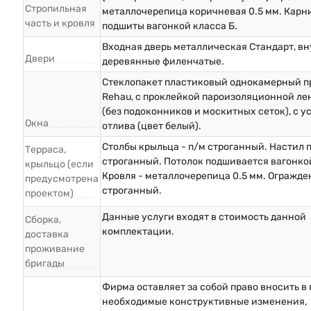
Стропильная
металлочерепица коричневая 0.5 мм. Карн
часть и кровля
подшиты вагонкой класса Б.
Входная дверь металлическая Стандарт, в
Двери
деревянные филенчатые.
Стеклопакет пластиковый однокамерный п
Rehau, с проклейкой пароизоляционной ле
(без подоконников и москитных сеток), с у
Окна
отлива (цвет белый).
Столбы крыльца - п/м строганный. Настил п
Терраса,
строганный. Потолок подшивается вагонкой
крыльцо (если
Кровля - металлочерепица 0.5 мм. Огражде
предусмотрена
строганный.
проектом)
Данные услуги входят в стоимость данной
Сборка,
комплектации.
доставка
проживание
бригады
Фирма оставляет за собой право вносить в
необходимые конструктивные изменения,