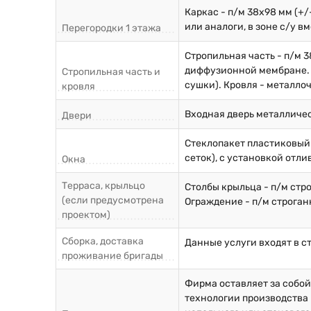
Каркас - п/м 38х98 мм (+
или аналоги, в зоне с/у 
Перегородки 1 этажа
Стропильная часть - п/м 3
диффузионной мембране. О
Стропильная часть и
сушки). Кровля - металло
кровля
Входная дверь металличе
Двери
Стеклопакет пластиковый
сеток), с установкой отли
Окна
Терраса, крыльцо
Столбы крыльца - п/м стр
(если предусмотрена
Ограждение - п/м строган
проектом)
Сборка, доставка
Данные услуги входят в с
проживание бригады
Фирма оставляет за собо
технологии производства 