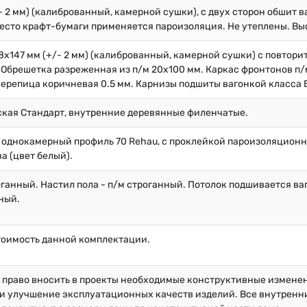
/- 2 мм) (калиброванный, камерной сушки), с двух сторон обшит 
вместо крафт-бумаги применяется пароизоляция. Не утеплены. Выс
8х147 мм (+/- 2 мм) (калиброванный, камерной сушки) с повторит
брешетка разреженная из п/м 20х100 мм. Каркас фронтонов п/м
черепица коричневая 0.5 мм. Карнизы подшиты вагонкой класса 
ская Стандарт, внутренние деревянные филенчатые.
 однокамерный профиль 70 Rehau, с проклейкой пароизоляционн
ва (цвет белый).
оганный. Настил пола - п/м строганный. Потолок подшивается ваг
ный.
тоимость данной комплектации.
й право вносить в проекты необходимые конструктивные измене
и улучшение эксплуатационных качеств изделий. Все внутренние