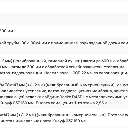
500 мм.
кой трубы 100х100х4 мм с применением подкладочной доски кам
/- 2 мм) (калиброванный, камерной сушки) шагом до 600 мм, обр
 мм шагом до 300 мм с обработкой огнебиозащитой. Утепление -
ветро-гидроизоляции. Настил пола – ОСП 22 мм по пароизоляции
/м 38х147 мм (+/- 2 мм) (калиброванный, камерной сушки). Изну
навливается утепление, ветро-гидрозащитная мембрана, вентил
 завершающей отделки сайдинг Docke D45DL с металлическими у
Кнауф 037 150 мм. Высота помещения 1-го этажа 2,85 м.
8х147 мм (+/- 2 мм) (калиброванный, камерной сушки). Потолок 
 чистая минеральная вата Кнауф 037 150 мм.