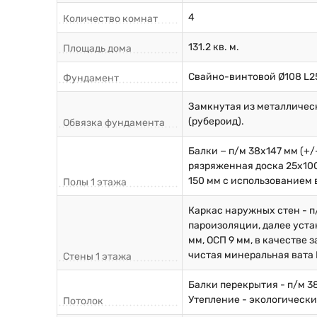
4
Количество комнат
131.2 кв. м.
Площадь дома
Свайно-винтовой Ø108 L2
Фундамент
Замкнутая из металличес
(рубероид).
Обвязка фундамента
Балки − п/м 38х147 мм (+
рязряженная доска 25х100
150 мм с использованием 
Полы 1 этажа
Каркас наружных стен - п
пароизоляции, далее уста
мм, ОСП 9 мм, в качестве
чистая минеральная вата 
Стены 1 этажа
Балки перекрытия - п/м 3
Утепление - экологически
Потолок