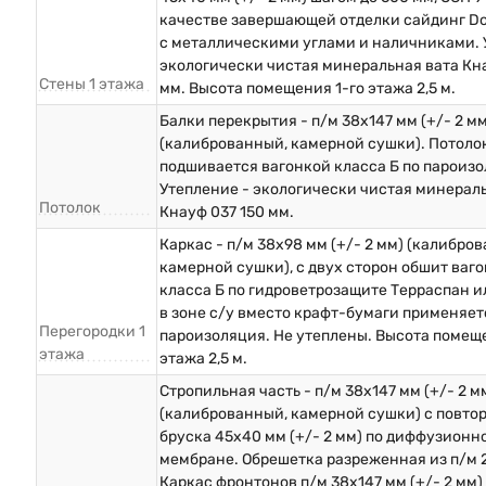
качестве завершающей отделки сайдинг D
с металлическими углами и наличниками. 
экологически чистая минеральная вата Кна
Стены 1 этажа
мм. Высота помещения 1-го этажа 2,5 м.
Балки перекрытия - п/м 38х147 мм (+/- 2 мм
(калиброванный, камерной сушки). Потоло
подшивается вагонкой класса Б по пароизо
Утепление - экологически чистая минерал
Потолок
Кнауф 037 150 мм.
Каркас - п/м 38х98 мм (+/- 2 мм) (калибро
камерной сушки), с двух сторон обшит ваг
класса Б по гидроветрозащите Терраспан и
в зоне с/у вместо крафт-бумаги применяет
Перегородки 1
пароизоляция. Не утеплены. Высота помеще
этажа
этажа 2,5 м.
Стропильная часть - п/м 38х147 мм (+/- 2 м
(калиброванный, камерной сушки) с повто
бруска 45х40 мм (+/- 2 мм) по диффузионн
мембране. Обрешетка разреженная из п/м 
Каркас фронтонов п/м 38х147 мм (+/- 2 мм)