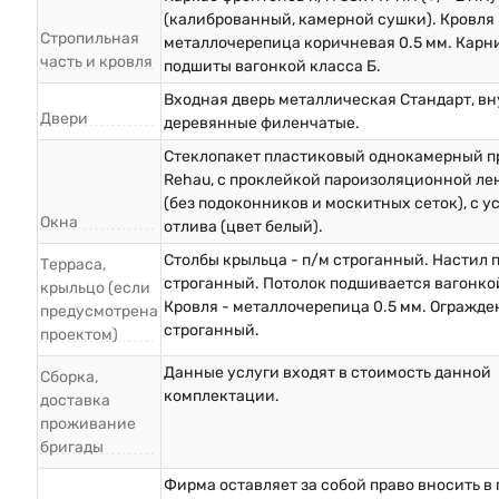
(калиброванный, камерной сушки). Кровля 
Стропильная
металлочерепица коричневая 0.5 мм. Карн
часть и кровля
подшиты вагонкой класса Б.
Входная дверь металлическая Стандарт, в
Двери
деревянные филенчатые.
Стеклопакет пластиковый однокамерный п
Rehau, с проклейкой пароизоляционной ле
(без подоконников и москитных сеток), с у
Окна
отлива (цвет белый).
Столбы крыльца - п/м строганный. Настил п
Терраса,
строганный. Потолок подшивается вагонкой
крыльцо (если
Кровля - металлочерепица 0.5 мм. Огражде
предусмотрена
строганный.
проектом)
Данные услуги входят в стоимость данной
Сборка,
комплектации.
доставка
проживание
бригады
Фирма оставляет за собой право вносить в