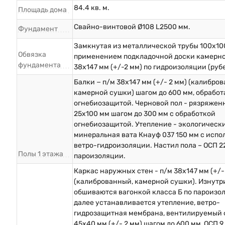
84.4 кв. м.
Площадь дома
Свайно-винтовой Ø108 L2500 мм.
Фундамент
Замкнутая из металлической трубы 100х10
Обвязка
применением подкладочной доски камерн
фундамента
38х147 мм (+/-2 мм) по гидроизоляции (руб
Балки − п/м 38х147 мм (+/- 2 мм) (калибро
камерной сушки) шагом до 600 мм, обрабо
огнебиозащитой. Черновой пол - рязряжен
25х100 мм шагом до 300 мм с обработкой
огнебиозащитой. Утепление - экологическ
минеральная вата Кнауф 037 150 мм с исп
ветро-гидроизоляции. Настил пола – ОСП 2
Полы 1 этажа
пароизоляции.
Каркас наружных стен - п/м 38х147 мм (+/-
(калиброванный, камерной сушки). Изнутр
обшиваются вагонкой класса Б по пароизо
далее устанавливается утепление, ветро-
гидрозащитная мембрана, вентилируемый 
45х40 мм (+/- 2 мм) шагом до 600 мм, ОСП 9 