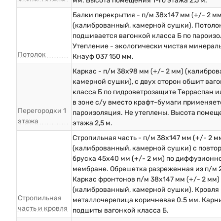
мм. Высота помещения 1-го этажа 2,5 м.
Балки перекрытия - п/м 38х147 мм (+/- 2 мм
(калиброванный, камерной сушки). Потоло
подшивается вагонкой класса Б по пароизо
Утепление - экологически чистая минерал
Потолок
Кнауф 037 150 мм.
Каркас - п/м 38х98 мм (+/- 2 мм) (калибро
камерной сушки), с двух сторон обшит ваг
класса Б по гидроветрозащите Терраспан и
в зоне с/у вместо крафт-бумаги применяет
Перегородки 1
пароизоляция. Не утеплены. Высота помеще
этажа
этажа 2,5 м.
Стропильная часть - п/м 38х147 мм (+/- 2 м
(калиброванный, камерной сушки) с повто
бруска 45х40 мм (+/- 2 мм) по диффузионн
мембране. Обрешетка разреженная из п/м 
Каркас фронтонов п/м 38х147 мм (+/- 2 мм)
(калиброванный, камерной сушки). Кровля 
Стропильная
металлочерепица коричневая 0.5 мм. Карн
часть и кровля
подшиты вагонкой класса Б.