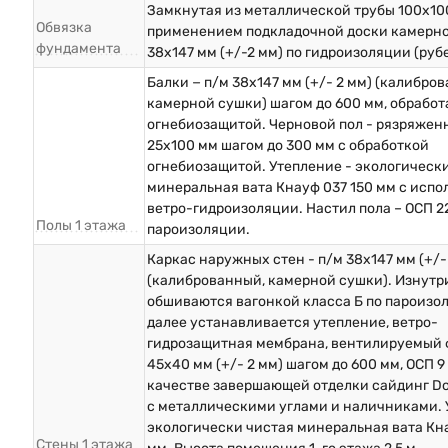
Замкнутая из металлической трубы 100х10
Обвязка
применением подкладочной доски камерн
фундамента
38х147 мм (+/-2 мм) по гидроизоляции (руб
Балки − п/м 38х147 мм (+/- 2 мм) (калибро
камерной сушки) шагом до 600 мм, обрабо
огнебиозащитой. Черновой пол - рязряжен
25х100 мм шагом до 300 мм с обработкой
огнебиозащитой. Утепление - экологическ
минеральная вата Кнауф 037 150 мм с исп
ветро-гидроизоляции. Настил пола – ОСП 2
Полы 1 этажа
пароизоляции.
Каркас наружных стен - п/м 38х147 мм (+/-
(калиброванный, камерной сушки). Изнутр
обшиваются вагонкой класса Б по пароизо
далее устанавливается утепление, ветро-
гидрозащитная мембрана, вентилируемый 
45х40 мм (+/- 2 мм) шагом до 600 мм, ОСП 9 
качестве завершающей отделки сайдинг D
с металлическими углами и наличниками. 
экологически чистая минеральная вата Кна
Стены 1 этажа