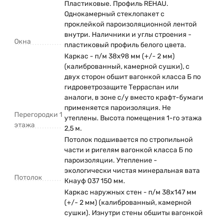
Пластиковые. Профиль REHAU.
Однокамерный стеклопакет с
проклейкой пароизоляционной лентой
внутри. Наличники и углы строения -
Окна
пластиковый профиль белого цвета.
Каркас - п/м 38х98 мм (+/- 2 мм)
(калиброванный, камерной сушки), с
двух сторон обшит вагонкой класса Б по
гидроветрозащите Терраспан или
аналоги, в зоне с/у вместо крафт-бумаги
применяется пароизоляция. Не
Перегородки 1
утеплены. Высота помещения 1-го этажа
этажа
2,5 м.
Потолок подшивается по стропильной
части и ригелям вагонкой класса Б по
пароизоляции. Утепление -
экологически чистая минеральная вата
Потолок
Кнауф 037 150 мм.
Каркас наружных стен - п/м 38х147 мм
(+/- 2 мм) (калиброванный, камерной
сушки). Изнутри стены обшиты вагонкой