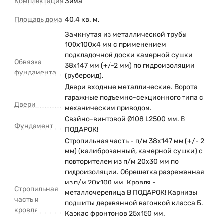
Комплектация
Зима
Площадь дома
40.4 кв. м.
Замкнутая из металлической трубы
100х100х4 мм с применением
подкладочной доски камерной сушки
Обвязка
38х147 мм (+/-2 мм) по гидроизоляции
фундамента
(рубероид).
Двери входные металлические. Ворота
гаражные подъемно-секционного типа с
Двери
механическим приводом.
Свайно-винтовой Ø108 L2500 мм. В
Фундамент
ПОДАРОК!
Стропильная часть - п/м 38х147 мм (+/- 2
мм) (калиброванный, камерной сушки) с
повторителем из п/м 20х30 мм по
гидроизоляции. Обрешетка разреженная
из п/м 20х100 мм. Кровля -
Стропильная
металлочерепица В ПОДАРОК! Карнизы
часть и
подшиты деревянной вагонкой класса Б.
кровля
Каркас фронтонов 25х150 мм.